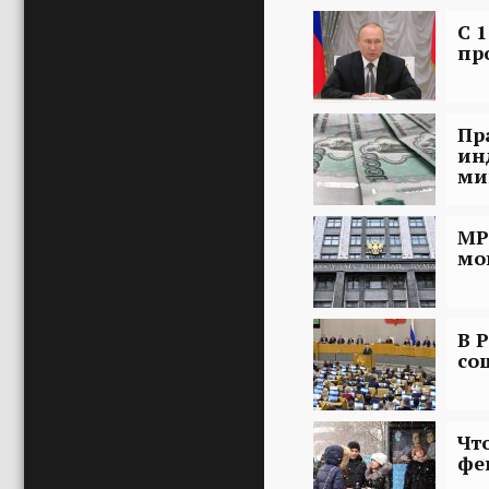
С 
пр
Пр
ин
ми
МР
мо
В 
со
Чт
фе