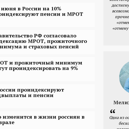
достигну
1 июня в России на 10%
всевозм
оиндексируют пенсии и МРОТ
прочие
«отме
«отмену
авительство РФ согласовало
дексацию МРОТ, прожиточного
нимума и страховых пенсий
ОТ и прожиточный минимум
гут проиндексировать на 9%
России проиндексируют
цвыплаты и пенсии
Мели
о изменится в жизни россиян в
Одна из о
врале
беск
налог