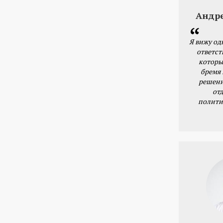
Андр
Я вижу од
ответст
которы
бремя
решени
от
полити