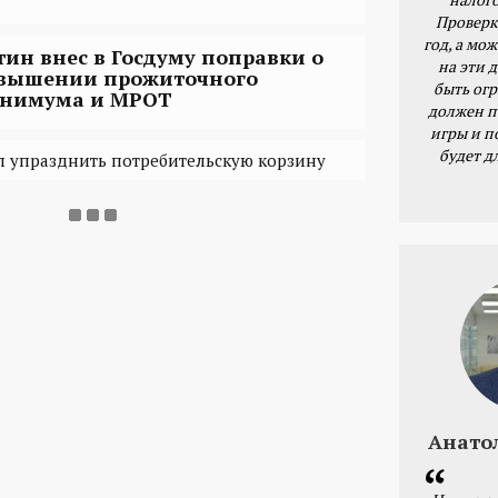
Проверк
год, а мож
тин внес в Госдуму поправки о
на эти 
вышении прожиточного
быть ог
нимума и МРОТ
должен п
игры и п
будет д
 упразднить потребительскую корзину
Анато