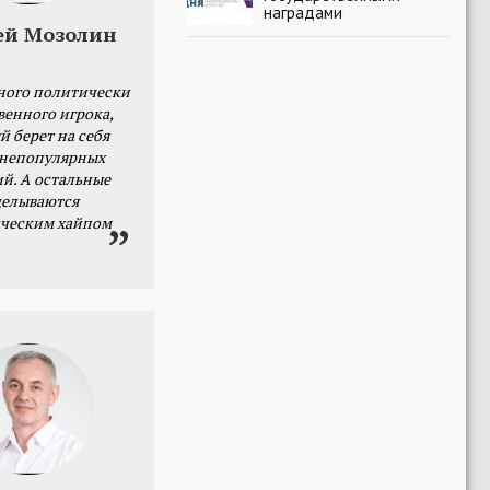
наградами
ей Мозолин
ного политически
венного игрока,
й берет на себя
 непопулярных
й. А остальные
делываются
ческим хайпом