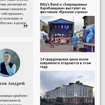
тые, несмотря на
Billy’s Band и «Запрещенные
барабанщики» выступят на
ожные санкции и
фестивале «Красная строка»
 «обструкции»,
ну культуры» и
 России» в целом
14 свердловских школ после
капремонта откроются в этом
году
хов Андрей
сновных проблем -
онтрольность
овых проверок.