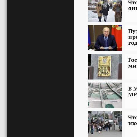
Чт
ян
Пу
пр
го
Го
ми
В 
МР
Чт
ию