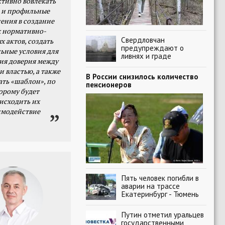
тивно вовлекать
 и профильные
ения в создание
 нормативно-
Свердловчан
х актов, создать
предупреждают о
ьные условия для
ливнях и граде
я доверия между
и властью, а также
В России снизилось количество
ать «шаблон», по
пенсионеров
орому будет
исходить их
имодействие
Пять человек погибли в
аварии на трассе
Екатеринбург - Тюмень
Путин отметил уральцев
государственными