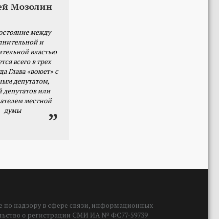
ей Мозолин
остояние между
лнительной и
ительной властью
тся всего в трех
да Глава «воюет» с
ным депутатом,
й депутатов или
ателем местной
думы
 по надзору в сфере связи, информационных
ельство о регистрации СМИ ИА № ФС77-59739