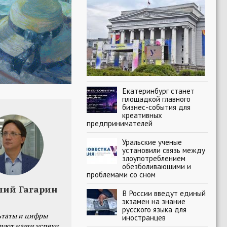
Екатеринбург станет
площадкой главного
бизнес-события для
креативных
предпринимателей
Уральские ученые
установили связь между
злоупотреблением
обезболивающими и
проблемами со сном
лий Гагарин
В России введут единый
экзамен на знание
русского языка для
ьтаты и цифры
иностранцев
уют наши успехи,