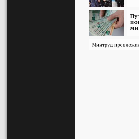
Пу
по
ми
Минтруд предложил