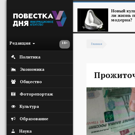
Перейти к основному содержанию
Новый куль
ли жизнь п
модерна?
Редакция
18+
Главная
Вы здесь
Политика
Экономика
Прожито
Общество
Фоторепортаж
Культура
Образование
Наука