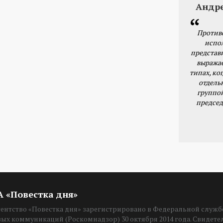
Андр
Против
испо
представ
выражае
типах, ког
отдель
группо
председ
ИА «Повестка дня»
нтство «Повестка дня» зарегистрировано в Федеральной службе
вых коммуникаций (Роскомнадзор) 30 октября 2014 года. Свидет