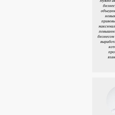
Нужно ак
бизнес
объедин
новых
правовы
максимал
повышени
бизнесом 
выработ
кот
про
вза