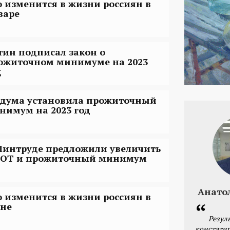
о изменится в жизни россиян в
варе
тин подписал закон о
ожиточном минимуме на 2023
д
сдума установила прожиточный
нимум на 2023 год
Минтруде предложили увеличить
ОТ и прожиточный минимум
Анато
о изменится в жизни россиян в
не
Резул
констатир