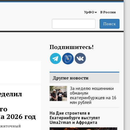
УрФО
В России
Поиск
Подпишитесь!
Другие новости
За неделю мошенники
еделил
обманули
екатеринбуржцев на 16
млн рублей
го
На Дне строителя в
 2026 год
Екатеринбурге выступят
Uma2rman и Афродита
ожиточный