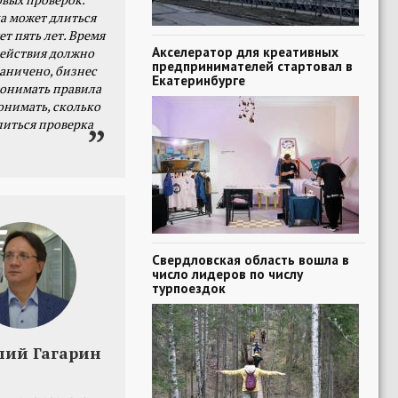
а может длиться
ет пять лет. Время
Акселератор для креативных
действия должно
предпринимателей стартовал в
раничено, бизнес
Екатеринбурге
онимать правила
онимать, сколько
литься проверка
Свердловская область вошла в
число лидеров по числу
турпоездок
лий Гагарин