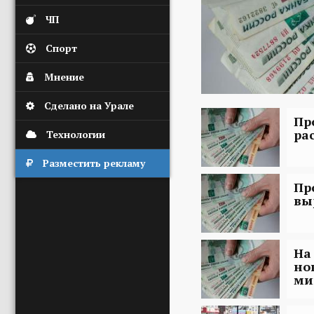
ЧП
Спорт
Мнение
Сделано на Урале
Пр
ра
Технологии
Разместить рекламу
Пр
вы
На
но
ми