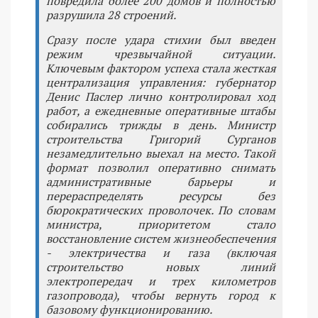
повредила более 200 домов и полностью
разрушила 28 строений.
Сразу после удара стихии был введен
режим чрезвычайной ситуации.
Ключевым фактором успеха стала жесткая
централизация управления: губернатор
Денис Паслер лично контролировал ход
работ, а ежедневные оперативные штабы
собирались трижды в день. Министр
строительства Григорий Сурганов
незамедлительно выехал на место. Такой
формат позволил оперативно снимать
административные барьеры и
перераспределять ресурсы без
бюрократических проволочек. По словам
министра, приоритетом стало
восстановление систем жизнеобеспечения
- электричества и газа (включая
строительство новых линий
электропередач и трех километров
газопровода), чтобы вернуть город к
базовому функционированию.