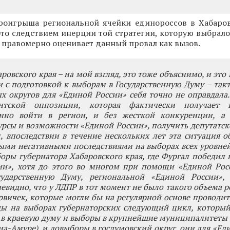
роигрыша региональной ячейки единороссов в Хабаров
это следствием инерции той стратегии, которую выбрал
 и правомерно оценивает данный провал как вызов.
ровского края – на мой взгляд, это тоже объяснимо, и это
зи с подготовкой к выборам в Государственную Думу – так
 округов для «Единой России» себя точно не оправдала
нтской оппозиции, которая фактически получает в
енно войти в регион, и без жесткой конкуренции, а 
урсы и возможности «Единой России», получить депутатско
 впоследствии в течение нескольких лет эта ситуация о
ыми негативными последствиями на выборах всех уровней
оры губернатора Хабаровского края, где Фургал победил 
ии», хотя до этого во многом при помощи «Единой Рос
ударственную Думу, региональной «Единой России»,
евидно, что у ЛДПР в тот момент не было такого объема 
рвичек, которые могли бы на регулярной основе проводи
ды на выборах губернаторских следующий цикл, который
 в краевую думу и выборы в крупнейшие муниципалитеты 
а-Амуре), и довыборы в госдумовский округ, они для «Ед