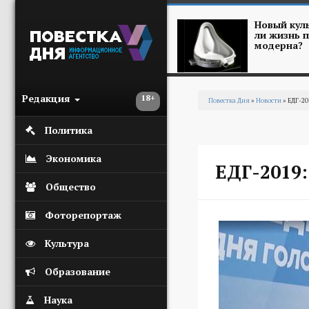
Перейти к основному содержанию
Новый куль
ли жизнь п
модерна?
Редакция
18+
Повестка Дня
»
Новости
» ЕДГ-20
Вы здесь
Политика
Экономика
ЕДГ-2019:
Общество
Фоторепортаж
Культура
Образование
Наука