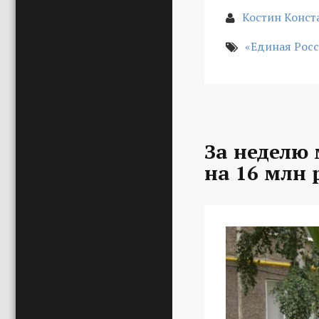
Костин Конст
«Единая Рос
За неделю
на 16 млн 