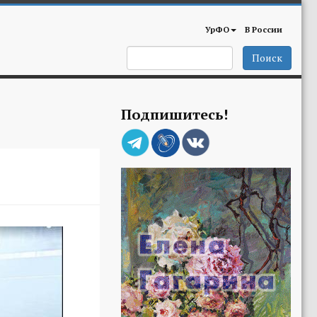
УрФО
В России
Поиск
Подпишитесь!