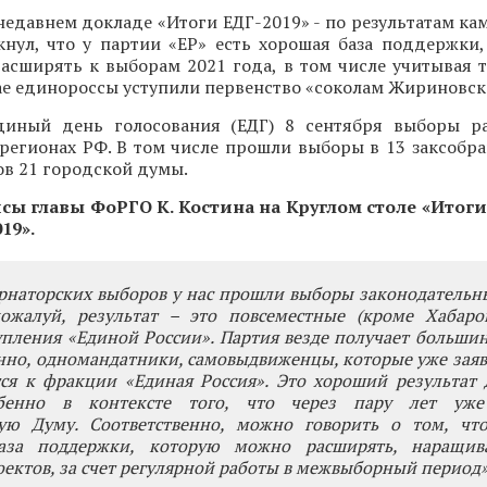
 недавнем докладе «Итоги ЕДГ-2019» - по результатам к
нул, что у партии «ЕР» есть хорошая база поддержки, 
расширять к выборам 2021 года, в том числе учитывая т
е единороссы уступили первенство «соколам Жириновск
иный день голосования (ЕДГ) 8 сентября выборы ра
 регионах РФ. В том числе прошли выборы в 13 заксобр
в 21 городской думы.
ы главы ФоРГО К. Костина на Круглом столе «Итоги
19».
рнаторских выборов у нас прошли выборы законодательн
ожалуй, результат – это повсеместные (кроме Хабаров
пления «Единой России». Партия везде получает большин
енно, одномандатники, самовыдвиженцы, которые уже заяв
ся к фракции «Единая Россия». Это хороший результат 
обенно в контексте того, что через пару лет уж
ную Думу. Соответственно, можно говорить о том, что
база поддержки, которую можно расширять, наращив
ектов, за счет регулярной работы в межвыборный период»