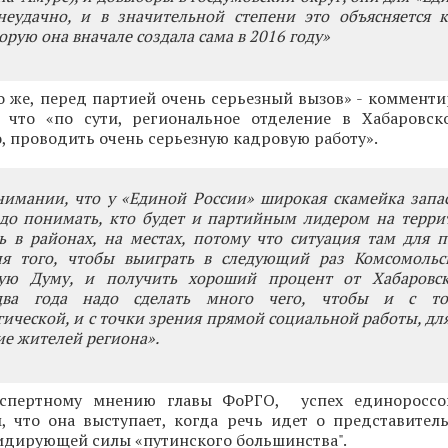
неудачно, и в значительной степени это объясняется к
орую она вначале создала сама в 2016 году»
о же, перед партией очень серьезный вызов» - комменти
 что «по сути, региональное отделение в Хабаровс
о, проводить очень серьезную кадровую работу».
нимании, что у «Единой России» широкая скамейка запа
адо понимать, кто будет и партийным лидером на терри
ь в районах, на местах, потому что ситуация там для 
ля того, чтобы выиграть в следующий раз Комсомольс
ную Думу, и получить хороший процент от Хабаровск
ва года надо сделать много чего, чтобы и с то
ической, и с точки зрения прямой социальной работы, для
ие жителей региона».
кспертному мнению главы ФоРГО, успех единороссо
, что она выступает, когда речь идет о представитель
идирующей силы «путинского большинства".