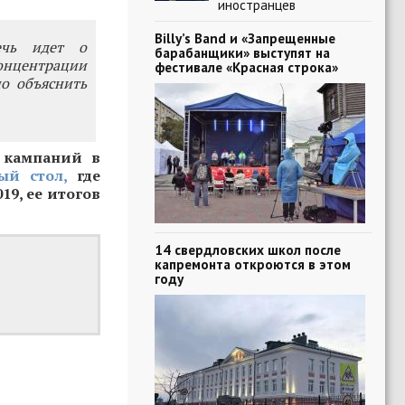
иностранцев
Billy’s Band и «Запрещенные
ечь идет о
барабанщики» выступят на
концентрации
фестивале «Красная строка»
о объяснить
и кампаний в
ый стол,
где
9, ее итогов
14 свердловских школ после
капремонта откроются в этом
году