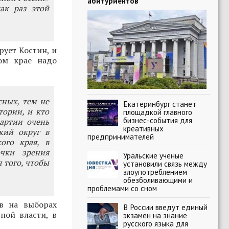
абитуриентов
ак раз этой
рует Костин, и
ком крае надо
сных, тем не
Екатеринбург станет
тории, и кто
площадкой главного
бизнес-события для
партии очень
креативных
кий округ в
предпринимателей
ого края, в
чки зрения
Уральские ученые
 того, чтобы
установили связь между
злоупотреблением
обезболивающими и
проблемами со сном
в на выборах
В России введут единый
ной власти, в
экзамен на знание
русского языка для