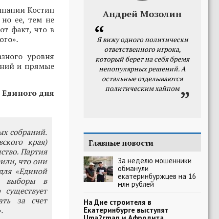
ампании Костин
Андрей Мозолин
но ее, тем не
от факт, что в
ого».
Я вижу одного политически
ответственного игрока,
зного уровня
который берет на себя бремя
аний и прямые
непопулярных решений. А
остальные отделываются
политическим хайпом
 Единого дня
ых собраний.
ского края)
Главные новости
ство. Партия
За неделю мошенники
или, что они
обманули
для «Единой
екатеринбуржцев на 16
е выборы в
млн рублей
 существует
ать за счет
На Дне строителя в
.
Екатеринбурге выступят
Uma2rman и Афродита