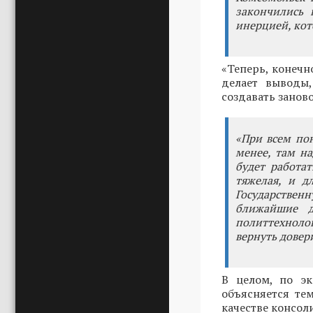
закончились 
инерцией, кот
«Теперь, конечн
делает выводы,
создавать занов
«При всем по
менее, там н
будет работат
тяжелая, и д
Государствен
ближайшие д
политтехнолог
вернуть довер
В целом, по э
объясняется тем
качестве консол