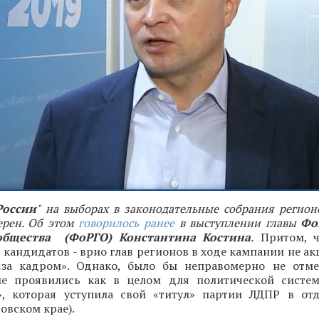
России
" на выборах в законодательные собрания регион
ерен. Об этом
говорилось ранее
в выступлении главы
Фо
общества (ФоРГО) Константина Костина
.
Притом, ч
кандидатов - врио глав регионов в ходе кампании не а
за кадром». Однако, было бы неправомерно не отме
ые проявились как в целом для политической систе
», которая уступила свой «титул» партии ЛДПР в от
овском крае).