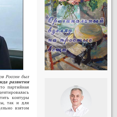
ов России был
нда развития
то партийная
кцентировалась
тить контуры
мы, так и для
дельно взятом