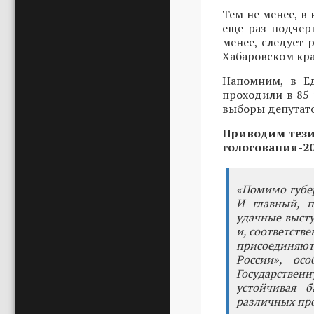
Тем не менее, в
еще раз подчерк
менее, следует 
Хабаровском кра
Напомним, в Ед
проходили в 85
выборы депутато
Приводим тезис
голосования-20
«Помимо губе
И главный, п
удачные высту
и, соответств
присоединяют
России», ос
Государствен
устойчивая 
различных про