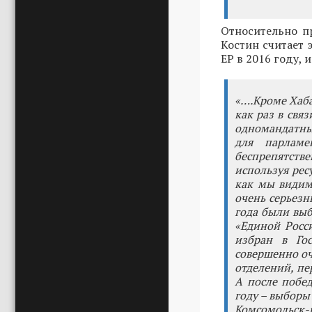
Относительно п
Костин считает 
ЕР в 2016 году,
«….Кроме Хаба
как раз в свя
одномандатных
для парламе
беспрепятств
используя рес
как мы видим,
очень серьезн
года были выб
«Единой Росс
избран в Гос
совершенно оч
отделений, пе
А после побе
году – выборы
Комсомольск-н