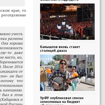
ском крае, то
о реготделение
 важно учесть
тика размена
. Она хороша
Камышлов вновь станет
озможность
столицей джаза
где-то даже
е место, но,
борачивается
. После 2016
кандидата от
сии» он был
 потому что
региональных
ть кампанию.
 был в этом
УрФУ опубликовал списки
(Хабаровск и
зачисленных на бюджет
иной России»