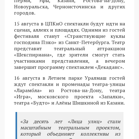
Перми, Уфы, Казани, Ростова-на-Дону,
Новоуральска, Черноисточинска и других
городов.
15 августа в ЦПКиО спектакли будут идти на
сценах, аллеях и площадях. Одними из гостей
фестиваля станут «Странствующие куклы
господина Пэжо» из Санкт-Петербурга. Театр
представит театральный аттракцион
«Шекспириана», где зрители смогут стать
участниками представления, а вечером
завершит программу спектаклем «Декаданс».
16 августа в Летнем парке Уралмаш гостей
ждут спектакли и променады театра-улицы
«Ларамбла» из Ростова-на-Дону, театра
«Игра», московского проекта «Запалки»,
театра «Будто» и Алёны Шишкиной из Казани.
«За десять лет «Лица улиц» стали
масштабным театральным проектом,
который объединяет коллективы из