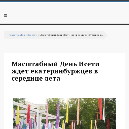
Перейти к основному содержанию
Мобильное
меню
Повестка Дня
»
Новости
» Масштабный День Исети ждет екатеринбуржцев в...
Вы здесь
Масштабный День Исети
ждет екатеринбуржцев в
середине лета