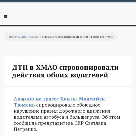
Перейти к основному содержанию
Мобильное
меню
Повестка Дня
»
Новости
» ДТП в ХМАО спровоцировали действия обоих водителей
Вы здесь
ДТП в ХМАО спровоцировали
действия обоих водителей
Аварию на трассе Ханты-Мансийск –
Тюмень
спровоцировало обоюдное
нарушение правил дорожного движения
водителями автобуса и большегруза. Об этом
сообщила представитель СКР Светлана
Петренко.