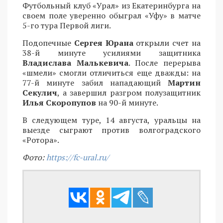
Футбольный клуб «Урал» из Екатеринбурга на
своем поле уверенно обыграл «Уфу» в матче
5-го тура Первой лиги.
Подопечные
Сергея Юрана
открыли счет на
38-й минуте усилиями защитника
Владислава Малькевича
. После перерыва
«шмели» смогли отличиться еще дважды: на
77-й минуте забил нападающий
Мартин
Секулич
, а завершил разгром полузащитник
Илья Скоропупов
на 90-й минуте.
В следующем туре, 14 августа, уральцы на
выезде сыграют против волгоградского
«Ротора».
Фото:
https://fc-ural.ru/