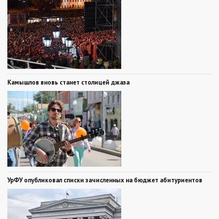
Камышлов вновь станет столицей джаза
УрФУ опубликовал списки зачисленных на бюджет абитуриентов