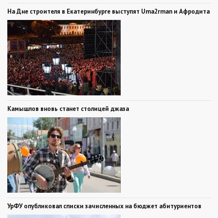
На Дне строителя в Екатеринбурге выступят Uma2rman и Афродита
Камышлов вновь станет столицей джаза
УрФУ опубликовал списки зачисленных на бюджет абитуриентов