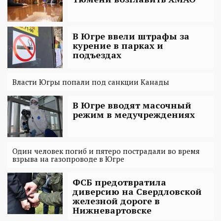
В Югре ввели штрафы за
курение в парках и
подъездах
Власти Югры попали под санкции Канады
В Югре вводят масочный
режим в медучреждениях
Один человек погиб и пятеро пострадали во время
взрыва на газопроводе в Югре
ФСБ предотвратила
диверсию на Свердловской
железной дороге в
Нижневартовске