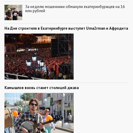
За неделю мошенники обманули екатеринбуржцев на 16
млн рублей
На Дне строителя в Екатеринбурге выступят Uma2rman и Афродита
Камышлов вновь станет столицей джаза