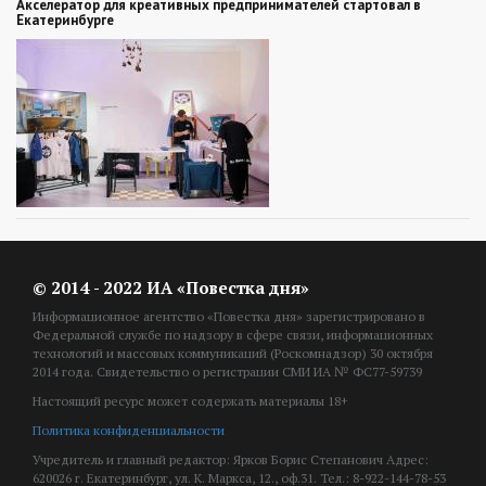
Акселератор для креативных предпринимателей стартовал в
Екатеринбурге
© 2014 - 2022 ИА «Повестка дня»
Информационное агентство «Повестка дня» зарегистрировано в
Федеральной службе по надзору в сфере связи, информационных
технологий и массовых коммуникаций (Роскомнадзор) 30 октября
2014 года. Свидетельство о регистрации СМИ ИА № ФС77-59739
Настоящий ресурс может содержать материалы 18+
Политика конфиденциальности
Учредитель и главный редактор: Ярков Борис Степанович Адрес:
620026 г. Екатеринбург, ул. К. Маркса, 12., оф.31. Тел.: 8-922-144-78-53