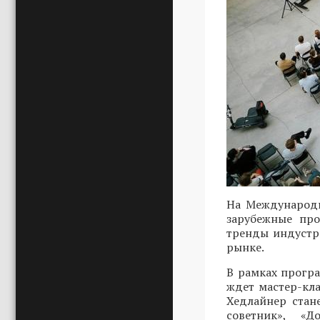
На Международн
зарубежные про
тренды индустр
рынке.
В рамках програ
ждет мастер-кл
Хедлайнер стан
советник», «