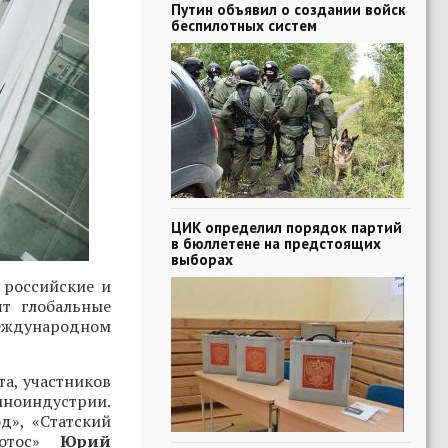
Путин объявил о создании войск
беспилотных систем
ЦИК определил порядок партий
в бюллетене на предстоящих
выборах
 российские и
т глобальные
международном
та, участников
иноиндустрии.
д», «Статский
лотос»
Юрий