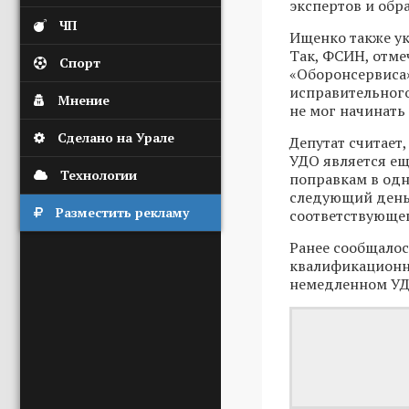
экспертов и обр
ЧП
Ищенко также у
Так, ФСИН, отме
Спорт
«Оборонсервиса»
исправительного
Мнение
не мог начинать
Сделано на Урале
Депутат считает
УДО является ещ
Технологии
поправкам в одн
следующий день 
Разместить рекламу
соответствующег
Ранее сообщалос
квалификационну
немедленном УД