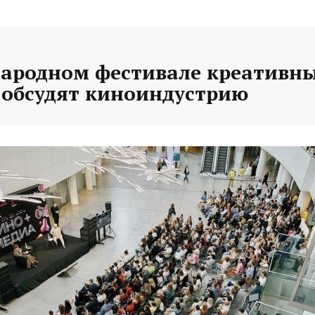
ародном фестивале креативн
 обсудят киноиндустрию