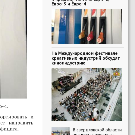
Евро-3 и Евро-4
На Международном фестивале
креативных индустрий обсудят
киноиндустрию
о-4.
ортировать и
жет направить
ефицита.
В свердловской области
полиции увеличилась