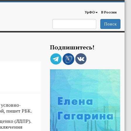
УрФО
В России
Поиск
Подпишитесь!
 условно-
й, пишет РБК.
щенко (ЛДПР).
заключения