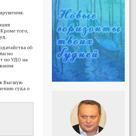
арушения.
ация
 Кроме того,
уд.
одатайства об
гласно
т по УДО на
ования
 в Высшую
шению суда о