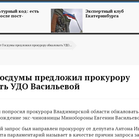
турный код: есть
Экспертный клуб
осле пост-
Екатеринбурга
т Госдумы предложил прокурору обжаловать УДО...
Госдумы предложил прокурору
ть УДО Васильевой
 попросил прокурора Владимирской области обжаловать
бождение экс-чиновницы Минобороны Евгении Васильево
 запрос был направлен прокурору от депутата Антона И
нта парламентарий называет в качестве причин запроса 