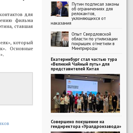
Путин подписал законы
об ограничениях для
релокантов,
контактов для
уклоняющихся от
жению фильма
наказания
ртина, ставшая
Опыт Свердловской
области по утилизации
елк», который
покрышек отметили в
к». Основные
Минприроды
».
Екатеринбург стал частью тура
«Великий Чайный путь» для
представителей Китая
Совершено покушение на
иков
гендиректора «Уралдронзавода»