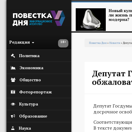
Перейти к основному содержанию
Новый куль
ли жизнь п
модерна?
Редакция
18+
Повестка Дня
»
Новости
» Депута
Вы здесь
Политика
Экономика
Депутат 
обжалова
Общество
Фоторепортаж
Культура
Депутат Госдумы
досрочное осво
Образование
Соответствующий
В тексте докуме
Наука