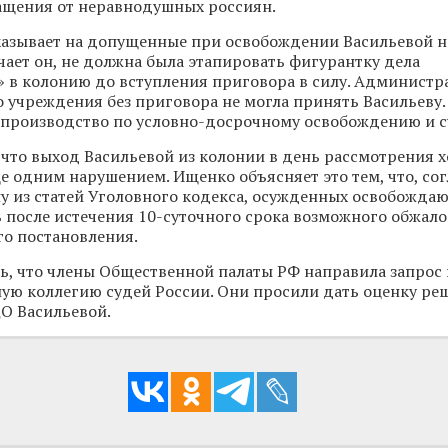
ащения от неравнодушных россиян.
казывает на допущенные при освобождении Васильевой н
чает он, не должна была этапировать фигурантку дела
 в колонию до вступления приговора в силу. Администр
 учреждения без приговора не могла принять Васильеву.
 производство по условно-досрочному освобождению и с
, что выход Васильевой из колонии в день рассмотрения х
е одним нарушением. Ищенко объясняет это тем, что, со
у из статей Уголовного кодекса, осужденных освобождаю
после истечения 10-суточного срока возможного обжал
о постановления.
ь, что члены Общественной палаты РФ направила запрос
ю коллегию судей России. Они просили дать оценку ре
О Васильевой.