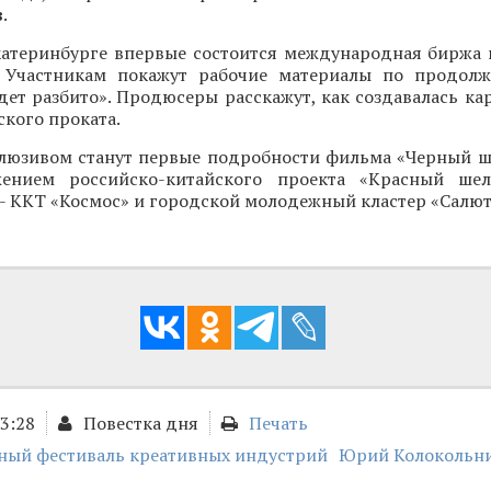
в
.
Екатеринбурге впервые состоится международная биржа 
. Участникам покажут рабочие материалы по продол
дет разбито». Продюсеры расскажут, как создавалась ка
кого проката.
люзивом станут первые подробности фильма «Черный ш
жением российско-китайского проекта «Красный шел
- ККТ «Космос» и городской молодежный кластер «Салют
13:28
Повестка дня
Печать
ый фестиваль креативных индустрий
Юрий Колокольн