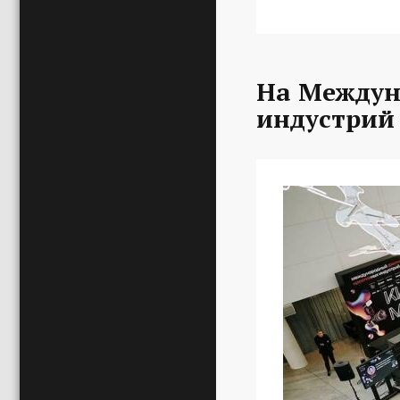
На Междун
индустрий