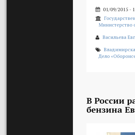
01/09/2015 - 
Государствен
Министерство 
Васильева Ев
Владимирска
Дело «Оборонс
В России р
бензина Ев