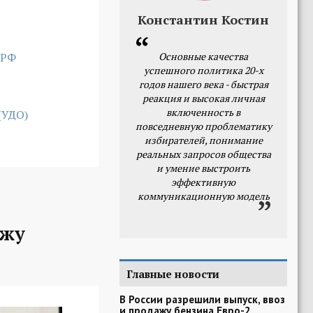
Константин Костин
 РФ
Основные качества
успешного политика 20-х
годов нашего века - быстрая
реакция и высокая личная
включенность в
(УДО)
повседневную проблематику
избирателей, понимание
реальных запросов общества
и умение выстроить
эффективную
коммуникационную модель
ажу
Главные новости
В России разрешили выпуск, ввоз
и продажу бензина Евро-2,