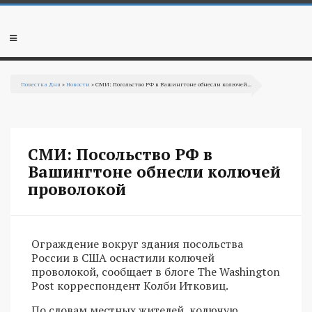
Перейти к основному содержанию
Мобильное
меню
Повестка Дня
»
Новости
» СМИ: Посольство РФ в Вашингтоне обнесли колючей...
Вы здесь
СМИ: Посольство РФ в
Вашингтоне обнесли колючей
проволокой
Ограждение вокруг здания посольства
России в США оснастили колючей
проволокой, сообщает в блоге The Washington
Post корреспондент Колби Итковиц.
По словам местных жителей, колючую