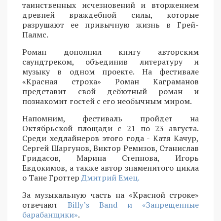
таинственных исчезновений и вторжением
древней враждебной силы, которые
разрушают ее привычную жизнь в Грей-
Палмс.
Роман дополнил книгу авторским
саундтреком, объединив литературу и
музыку в одном проекте. На фестивале
«Красная строка» Роман Каграманов
представит свой дебютный роман и
познакомит гостей с его необычным миром.
Напомним, фестиваль пройдет на
Октябрьской площади с 21 по 23 августа.
Среди хедлайнеров этого года - Катя Качур,
Сергей Шаргунов, Виктор Ремизов, Станислав
Гридасов, Марина Степнова, Игорь
Евдокимов, а также автор знаменитого цикла
о Тане Гроттер
Дмитрий Емец.
За музыкальную часть на «Красной строке»
отвечают
Billy’s Band и «Запрещенные
барабанщики»
.