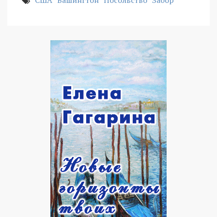
США
Вашингтон
Посольство
Забор