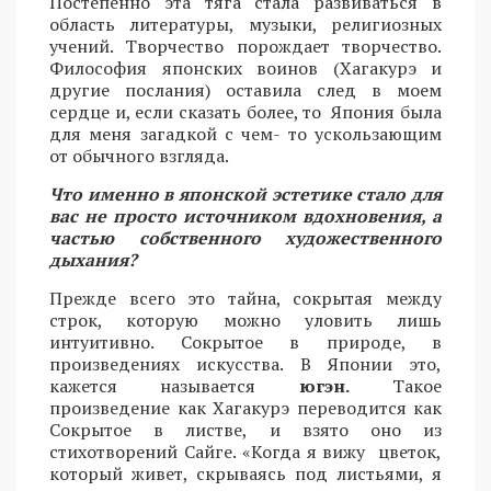
Постепенно эта тяга стала развиваться в
область литературы, музыки, религиозных
учений. Творчество порождает творчество.
Философия японских воинов (Хагакурэ и
другие послания) оставила след в моем
сердце и, если сказать более, то Япония была
для меня загадкой с чем- то ускользающим
от обычного взгляда.
Что именно в японской эстетике стало для
вас не просто источником вдохновения, а
частью собственного художественного
дыхания?
Прежде всего это тайна, сокрытая между
строк, которую можно уловить лишь
интуитивно. Сокрытое в природе, в
произведениях искусства. В Японии это,
кажется называется
югэн.
Такое
произведение как Хагакурэ переводится как
Сокрытое в листве, и взято оно из
стихотворений Сайге. «Когда я вижу цветок,
который живет, скрываясь под листьями, я