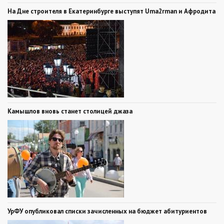
На Дне строителя в Екатеринбурге выступят Uma2rman и Афродита
Камышлов вновь станет столицей джаза
УрФУ опубликовал списки зачисленных на бюджет абитуриентов