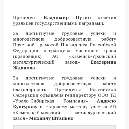
Президент
Владимир Путин
отметил
уральцев государственными наградами.
За достигнутые трудовые успехи и
многолетнюю добросовестную работу
Почетной грамотой Президента Российской
Федерации награждена машинист крана
(крановщик) АО «Каменск-Уральский
металлургический завод»
Екатерина
Жданова
.
За достигнутые трудовые успехи и
многолетнюю добросовестную работу
благодарность Президента Российской
Федерации объявлена гендиректору ООО ТД
«Урало-Сибирская Компания»
Андрею
Кунгурову
и старшему мастеру участка АО
«Каменск-Уральский металлургический
завод»
Михаилу Штанько
.