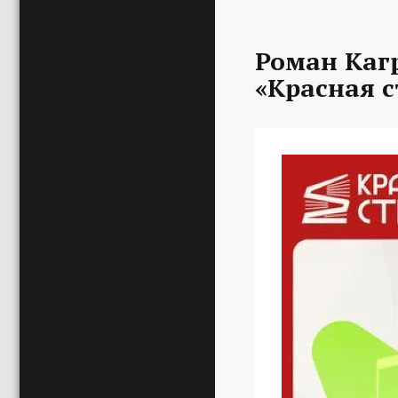
Роман Каг
«Красная с