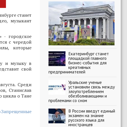
нбурге станет
део, музыкант
» - городское
тся с чередой
илы, которые
Екатеринбург станет
площадкой главного
бизнес-события для
ру и музыку в
креативных
едставит свой
предпринимателей
Уральские ученые
вгуста. Среди
установили связь между
ов, Станислав
злоупотреблением
о цикла о Тане
обезболивающими и
проблемами со сном
В России введут единый
 «Запрещенные
экзамен на знание
русского языка для
иностранцев