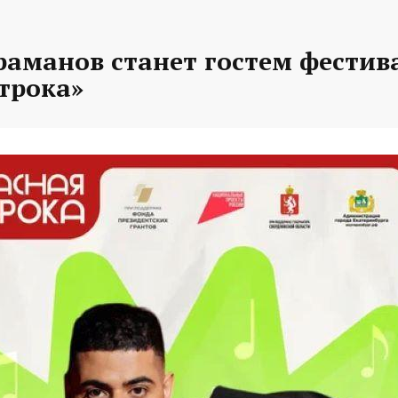
раманов станет гостем фестив
трока»