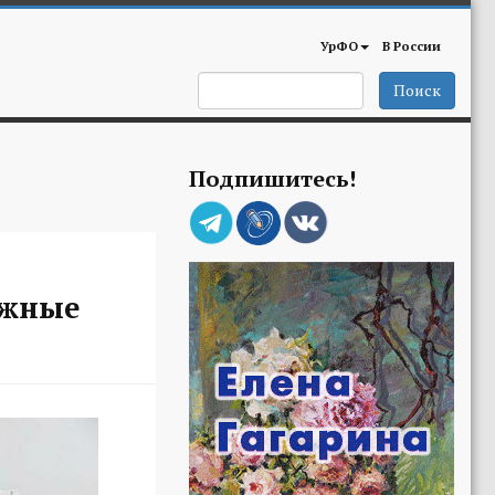
УрФО
В России
Поиск
Подпишитесь!
ежные