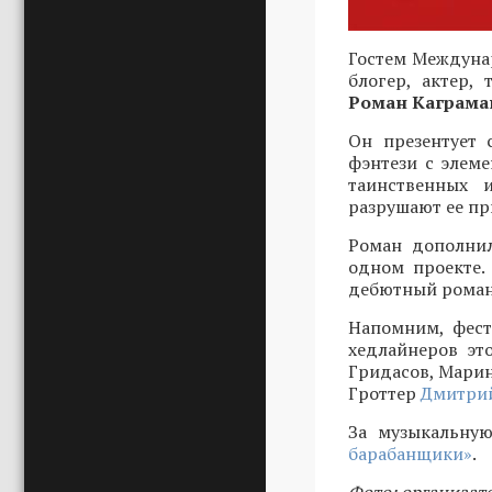
Гостем Междунар
блогер, актер,
Роман Каграма
Он презентует 
фэнтези с элеме
таинственных 
разрушают ее пр
Роман дополнил
одном проекте.
дебютный роман 
Напомним, фест
хедлайнеров эт
Гридасов, Марин
Гроттер
Дмитрий
За музыкальную
барабанщики»
.