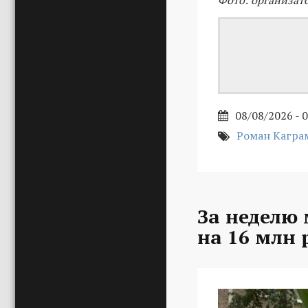
Фото: организат
08/08/2026 - 
Роман Кагра
За неделю
на 16 млн 