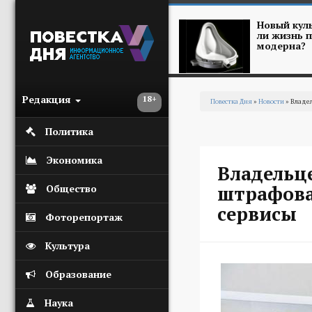
Перейти к основному содержанию
Новый куль
ли жизнь п
модерна?
Редакция
18+
Повестка Дня
»
Новости
» Владел
Вы здесь
Политика
Экономика
Владельце
штрафова
Общество
сервисы
Фоторепортаж
Культура
Образование
Наука