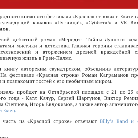
одного книжного фестиваля «Красная строка» в Екатери
 телеведущий каналов «Пятница!», «Суббота!» и VK Ви
нов
.
свой дебютный роман «Мередит. Тайны Лунного зала
нтами мистики и детектива. Главная героиня сталкивае
исчезновений и вторжением древней враждебной с
ивычную жизнь в Грей-Палмс.
 книгу авторским саундтреком, объединив литерату
 На фестивале «Красная строка» Роман Каграманов пр
и познакомит гостей с его необычным миром.
иваль пройдет на Октябрьской площади с 21 по 23 а
ого года - Катя Качур, Сергей Шаргунов, Виктор Ремиз
а Степнова, Игорь Евдокимов, а также автор знаменитог
 Емец.
 часть на «Красной строке» отвечают
Billy’s Band и