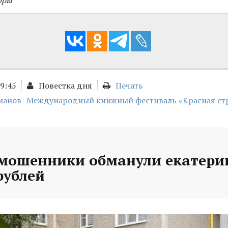
оры
09:45
Повестка дня
Печать
манов
Международный книжный фестиваль «Красная ст
 мошенники обманули екатери
рублей