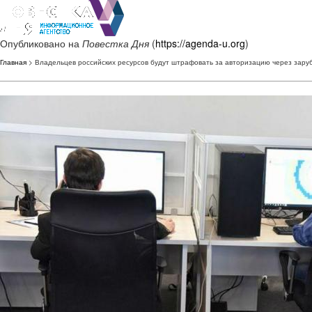
Опубликовано на
Повестка Дня
(
https://agenda-u.org
)
Главная
> Владельцев российских ресурсов будут штрафовать за авторизацию через зар