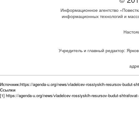
Информационное агентство «Повестка
информационных технологий и массов
Настоя
Учредитель и главный редактор: Ярков 
адре
Источник:
https://agenda-u.org/news/vladelcev-rossiyskih-resursov-budut-sh
Ссылки
[1] https://agenda-u.org/news/vladelcev-rossiyskih-resursov-budut-shtrafova