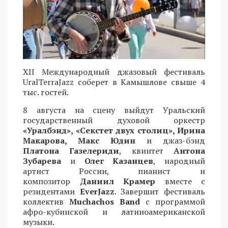
XII Международный джазовый фестиваль
UralTerraJazz соберет в Камышлове свыше 4
тыс. гостей.
8 августа на сцену выйдут Уральский
государственный духовой оркестр
«Уралбэнд», «Секстет двух столиц», Ирина
Макарова, Макс Юдин
и джаз-бэнд
Платона Газелериди
, квинтет
Антона
Зубарева
и
Олег Казанцев
, народный
артист России, пианист и
композитор
Даниил Крамер
вместе с
резидентами
EverJazz
. Завершит фестиваль
коллектив
Muchachos Band
с программой
афро-кубинской и латиноамериканской
музыки.