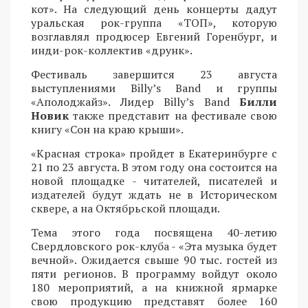
кот». На следующий день концерты дадут
уральская рок-группа «ТОП», которую
возглавлял продюсер Евгений Горенбург, и
инди-рок-коллектив «друнк».
Фестиваль завершится 23 августа
выступлениями Billy’s Band и группы
«Аполоджайз». Лидер Billy’s Band
Билли
Новик
также представит на фестивале свою
книгу «Сон на краю крыши».
«Красная строка» пройдет в Екатеринбурге с
21 по 23 августа. В этом году она состоится на
новой площадке - читателей, писателей и
издателей будут ждать не в Историческом
сквере, а на Октябрьской площади.
Тема этого года посвящена 40-летию
Свердловского рок-клуба - «Эта музыка будет
вечной». Ожидается свыше 90 тыс. гостей из
пяти регионов. В программу войдут около
180 мероприятий, а на книжной ярмарке
свою продукцию представят более 160