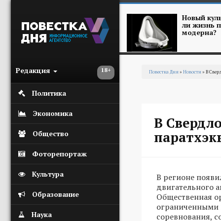
Перейти к основному содержанию
Новый куль
ли жизнь п
модерна?
Редакция
18+
Повестка Дня
»
Новости
» В Свер
Вы здесь
Политика
Экономика
В Свердло
паратхэк
Общество
Фоторепортаж
Культура
В регионе появи
двигательного а
Образование
Общественная о
ограниченными в
Наука
соревнования, с