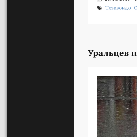
Тхэквондо
Уральцев 