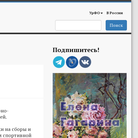
УрФО
В России
Поиск
Подпишитесь!
рно-
ей.
и на сборы и
м спортивной