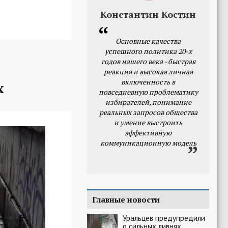
Константин Костин
Основные качества
успешного политика 20-х
годов нашего века - быстрая
реакция и высокая личная
включенность в
х
повседневную проблематику
избирателей, понимание
реальных запросов общества
и умение выстроить
эффективную
коммуникационную модель
Главные новости
Уральцев предупредили
о сильных ливнях