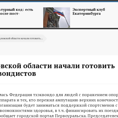
турный код: есть
Экспертный клуб
осле пост-
Екатеринбурга
дловской области начали готовить...
вской области начали готовить
вондистов
лась Федерация тхэквондо для людей с поражением опо
ппарата и тех, кто пережил ампутацию верхних конечност
рганизация будет заниматься поддержкой спортсменов с
озможностями здоровья, в т.ч. финансировать их поездк
ообщает городской портал Первоуральска. Председателе