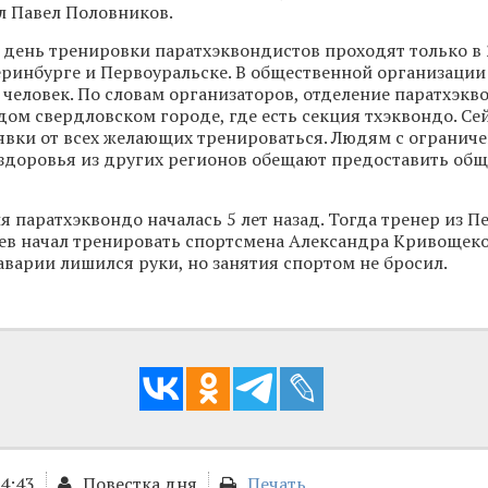
л Павел Половников.
день тренировки паратхэквондистов проходят только в 
теринбурге и Первоуральске. В общественной организации
0 человек. По словам организаторов, отделение паратхэк
дом свердловском городе, где есть секция тхэквондо. Се
явки от всех желающих тренироваться. Людям с ограни
здоровья из других регионов обещают предоставить общ
я паратхэквондо началась 5 лет назад. Тогда тренер из П
ев начал тренировать спортсмена Александра Кривощеко
аварии лишился руки, но занятия спортом не бросил.
14:43
Повестка дня
Печать