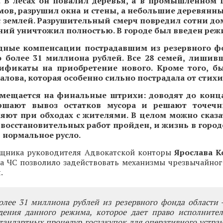
. В лесах он повалил деревья, а в промышленном 
ов, разрушил окна и стены, а небольшие деревянны
с землей. Разрушительный смерч повредил сотни дом
ний уничтожил полностью. В городе был введен реж
дные компенсации пострадавшим из резервного ф
 более 31 миллиона рублей. Все 28 семей, лишив
ификаты на приобретение нового. Кроме того, б
Чкалова, которая особенно сильно пострадала от стихи
смещается на финальные штрихи: доводят до конц
ершают вывоз остатков мусора и решают точечн
яют при обходах с жителями. В целом можно сказа
восстановительных работ пройден, и жизнь в город
 нормальное русло.
щника руководителя Адвокатской конторы
Ярослава К
а ЧС позволило задействовать механизмы чрезвычайно
.
олее 31 миллиона рублей из резервного фонда области 
едения данного режима, которое дает право исполнител
стандартных процедур госзакупок для оперативного устра