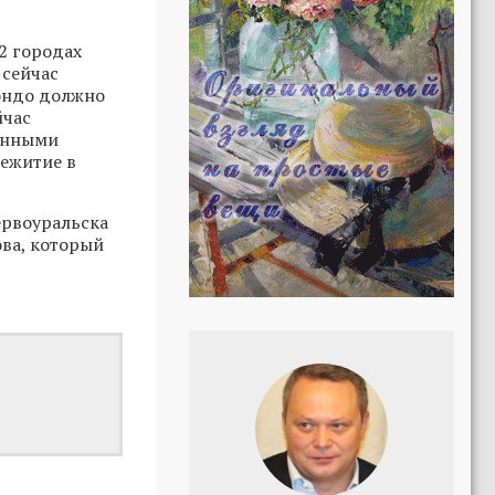
2 городах
 сейчас
вондо должно
йчас
ченными
ежитие в
ервоуральска
ва, который