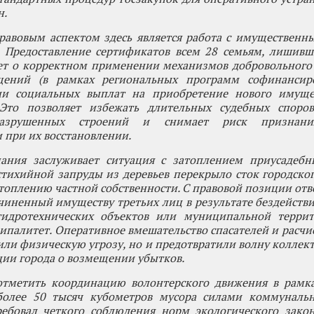
н.
авовым аспектом здесь является работа с имущественн
. Предоставление сертификатов всем 28 семьям, лишивш
ует о корректном применении механизмов добровольного
ений (в рамках региональных программ софинансир
ии социальных выплат на приобретение нового имуще
 Это позволяет избежать длительных судебных споро
разрушенных строений и снимает риск признани
при их восстановлении.
ания заслуживает ситуация с затоплением приусадебны
тихийной запруды из деревьев перекрыло сток городског
топлению частной собственности. С правовой позиции отв
чиненный имуществу третьих лиц в результате бездействи
идротехнических объектов или муниципальной террит
ипалитет. Оперативное вмешательство спасателей и расчис
или физическую угрозу, но и предотвратили волну коллек
ии города о возмещении убытков.
отметить координацию волонтерского движения в рамка
более 50 тысяч кубометров мусора силами коммуналь
ребовал четкого соблюдения норм экологического закон