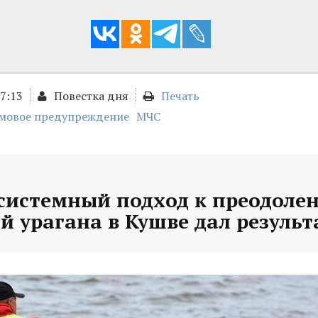
17:13
Повестка дня
Печать
мовое предупреждение
МЧС
 системный подход к преодоле
й урагана в Кушве дал резуль