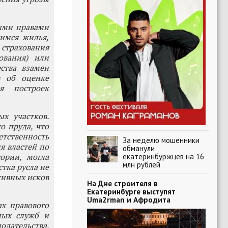
ыми правами
имся жилья,
 страхования
ования) или
ства взамен
в об оценке
я построек
х участков.
о пруда, что
етственность
За неделю мошенники
я властей по
обманули
ории, могла
екатеринбуржцев на 16
млн рублей
тка русла не
тивных исков
На Дне строителя в
Екатеринбурге выступят
Uma2rman и Афродита
х правового
ных служб и
одательства.