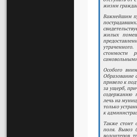
жизни гражда
Важнейшим пр
пострадавших
свидетельств
жилых помещ
предоставлен
утраченного.
стоимости 
самовольными 
Особого вним
Образование с
привело к под
за ущерб, при
содержанию г
лечь на муниц
только устран
к администрац
Также стоит 
поля. Вывоз 
волонтеров т