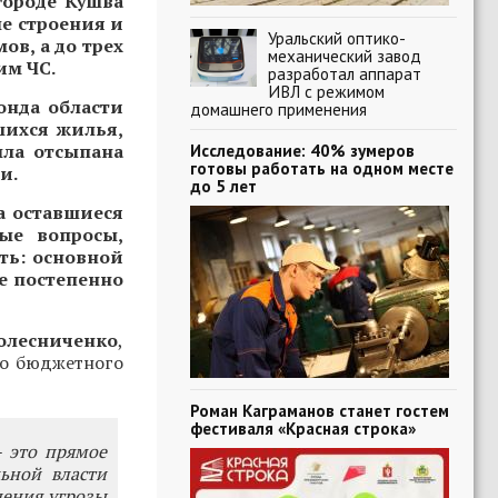
городе Кушва
е строения и
Уральский оптико-
ов, а до трех
механический завод
им ЧС.
разработал аппарат
ИВЛ с режимом
онда области
домашнего применения
шихся жилья,
ыла отсыпана
Исследование: 40% зумеров
готовы работать на одном месте
и.
до 5 лет
а оставшиеся
ые вопросы,
ть: основной
е постепенно
олесниченко
,
го бюджетного
Роман Каграманов станет гостем
фестиваля «Красная строка»
- это прямое
ьной власти
нения угрозы