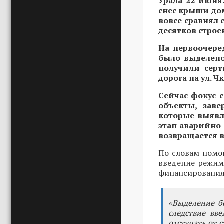
Урала 22 июня
снес крыши дом
вовсе сравнял 
десятков строе
На первоочере
было выделено
получили серт
дорога на ул. 
Сейчас фокус 
объекты, зав
которые выявл
этап аварийно-
возвращается в
По словам помо
введение режим
финансирования
«Выделение б
следствие вв
отступать от 