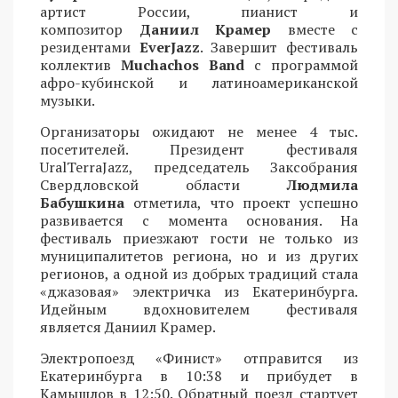
артист России, пианист и
композитор
Даниил Крамер
вместе с
резидентами
EverJazz
. Завершит фестиваль
коллектив
Muchachos Band
с программой
афро-кубинской и латиноамериканской
музыки.
Организаторы ожидают не менее 4 тыс.
посетителей. Президент фестиваля
UralTerraJazz, председатель Заксобрания
Свердловской области
Людмила
Бабушкина
отметила, что проект успешно
развивается с момента основания. На
фестиваль приезжают гости не только из
муниципалитетов региона, но и из других
регионов, а одной из добрых традиций стала
«джазовая» электричка из Екатеринбурга.
Идейным вдохновителем фестиваля
является Даниил Крамер.
Электропоезд «Финист» отправится из
Екатеринбурга в 10:38 и прибудет в
Камышлов в 12:50. Обратный поезд стартует