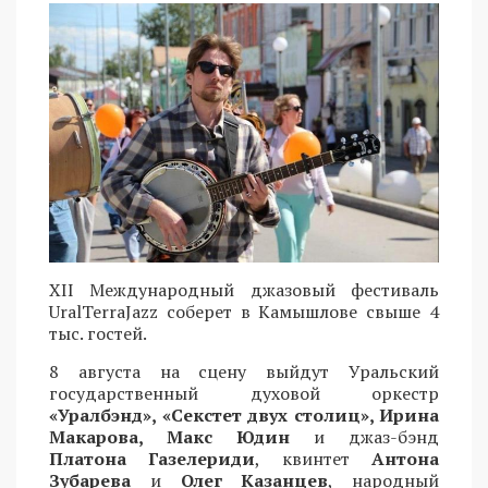
XII Международный джазовый фестиваль
UralTerraJazz соберет в Камышлове свыше 4
тыс. гостей.
8 августа на сцену выйдут Уральский
государственный духовой оркестр
«Уралбэнд», «Секстет двух столиц», Ирина
Макарова, Макс Юдин
и джаз-бэнд
Платона Газелериди
, квинтет
Антона
Зубарева
и
Олег Казанцев
, народный