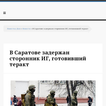
Перейти к основному содержанию
Мобильное
меню
Повестка Дня
»
Новости
» В Саратове задержан сторонник ИГ, готовивший теракт
Вы здесь
В Саратове задержан
сторонник ИГ, готовивший
теракт