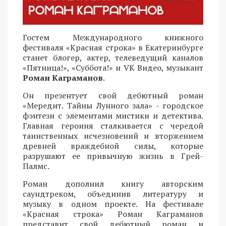
Гостем Международного книжного
фестиваля «Красная строка» в Екатеринбурге
станет блогер, актер, телеведущий каналов
«Пятница!», «Суббота!» и VK Видео, музыкант
Роман Каграманов
.
Он презентует свой дебютный роман
«Мередит. Тайны Лунного зала» - городское
фэнтези с элементами мистики и детектива.
Главная героиня сталкивается с чередой
таинственных исчезновений и вторжением
древней враждебной силы, которые
разрушают ее привычную жизнь в Грей-
Палмс.
Роман дополнил книгу авторским
саундтреком, объединив литературу и
музыку в одном проекте. На фестивале
«Красная строка» Роман Каграманов
представит свой дебютный роман и