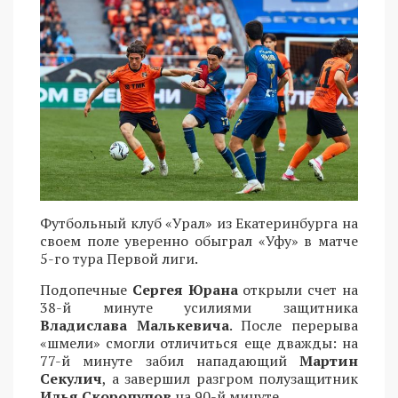
Футбольный клуб «Урал» из Екатеринбурга на
своем поле уверенно обыграл «Уфу» в матче
5-го тура Первой лиги.
Подопечные
Сергея Юрана
открыли счет на
38-й минуте усилиями защитника
Владислава Малькевича
. После перерыва
«шмели» смогли отличиться еще дважды: на
77-й минуте забил нападающий
Мартин
Секулич
, а завершил разгром полузащитник
Илья Скоропупов
на 90-й минуте.