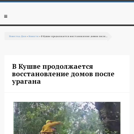
Перейти к основному содержанию
Мобильное
меню
Повестка Дня
»
Новости
» В Кушве продолжается восстановление домов после...
Вы здесь
В Кушве продолжается
восстановление домов после
урагана