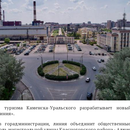
я туризма Каменска-Уральского разрабатывает новы
иния».
в горадминистрации, линия объединит общественные
оль магистральной улицы Красногорского района - Алюм