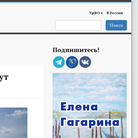
УрФО
В России
Поиск
Подпишитесь!
ут