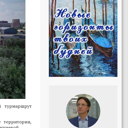
й турмаршрут
 территории,
иниевой.