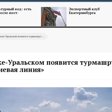
турный код: есть
Экспертный клуб
осле пост-
Екатеринбурга
нске-Уральском появится турмашрут ...
ке-Уральском появится турмашр
евая линия»