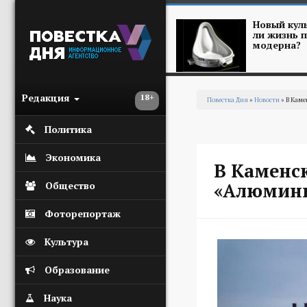
Перейти к основному содержанию
Новый куль
ли жизнь п
модерна?
Редакция
18+
Повестка Дня
»
Новости
» В Каме
Вы здесь
Политика
Экономика
В Каменс
«Алюмини
Общество
Фоторепортаж
Культура
Образование
Наука