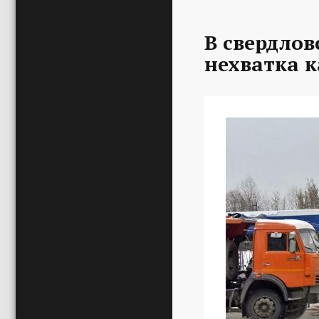
В свердлов
нехватка 