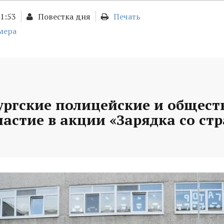
11:53
Повестка дня
Печать
мера
ургские полицейские и общес
астие в акции «Зарядка со ст