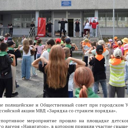
ие полицейские и Общественный совет при городском
оссийской акции МВД «Зарядка со стражем порядка».
портивное мероприятие прошло на площадке детског
о лагеря «Навигатор», в котором приняли участие свыше 