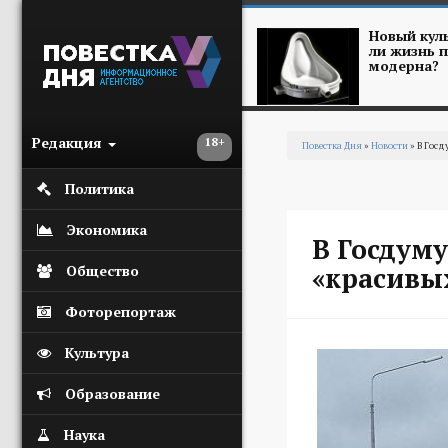
Перейти к основному содержанию
Новый куль
ли жизнь п
модерна?
Редакция
18+
Повестка Дня
»
Новости
» В Госд
Вы здесь
Политика
Экономика
В Госдум
«красивы
Общество
Фоторепортаж
Культура
Образование
Наука