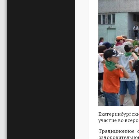
Екатеринбургск
участие во всер
Традиционное с
оздоровительног