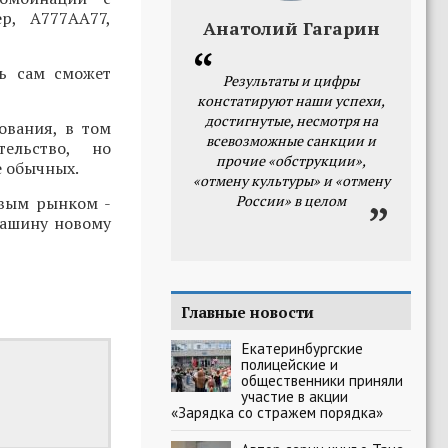
р, А777АА77,
Анатолий Гагарин
ь сам сможет
Результаты и цифры
констатируют наши успехи,
достигнутые, несмотря на
ования, в том
всевозможные санкции и
тельство, но
прочие «обструкции»,
е обычных.
«отмену культуры» и «отмену
России» в целом
евым рынком -
машину новому
Главные новости
Екатеринбургские
полицейские и
общественники приняли
участие в акции
«Зарядка со стражем порядка»