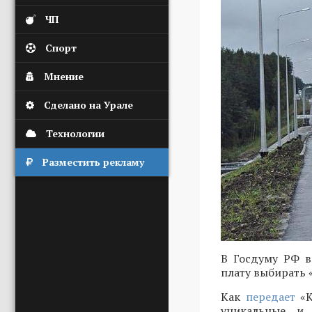
ЧП
Спорт
Мнение
Сделано на Урале
Технологии
Разместить рекламу
В Госдуму РФ в
плату выбирать 
Как
передает
«К
уникальные и 