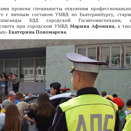
тами провели специалисты отделения профессиональн
те с личным составом УМВД по Екатеринбургу, стар
опаганды БДД городской Госавтоинспекции, пр
 совета при городском УМВД
Марина Афонина
, а та
вых»
Екатерина Пономарева
.