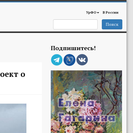
УрФО
В России
Поиск
Подпишитесь!
оект о