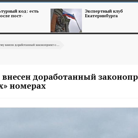
турный код: есть
Экспертный клуб
осле пост-
Екатеринбурга
уму внесен доработанный законопроект о ...
у внесен доработанный законопр
х» номерах