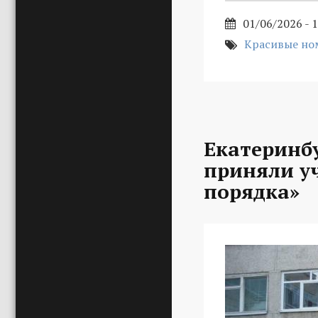
01/06/2026 - 
Красивые но
Екатеринб
приняли уч
порядка»