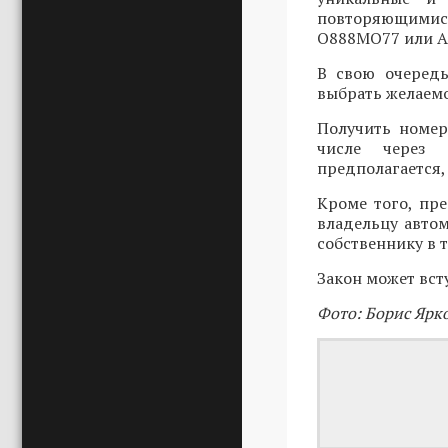
повторяющимис
О888МО77 или А
В свою очередь
выбрать желаемо
Получить номер
числе через п
предполагается,
Кроме того, пр
владельцу авто
собственнику в т
Закон может всту
Фото: Борис Ярк