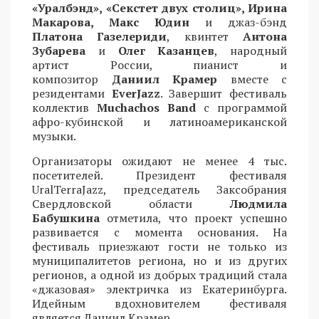
«Уралбэнд», «Секстет двух столиц», Ирина
Макарова, Макс Юдин
и джаз-бэнд
Платона Газелериди
, квинтет
Антона
Зубарева
и
Олег Казанцев
, народный
артист России, пианист и
композитор
Даниил Крамер
вместе с
резидентами
EverJazz
. Завершит фестиваль
коллектив
Muchachos Band
с программой
афро-кубинской и латиноамериканской
музыки.
Организаторы ожидают не менее 4 тыс.
посетителей. Президент фестиваля
UralTerraJazz, председатель Заксобрания
Свердловской области
Людмила
Бабушкина
отметила, что проект успешно
развивается с момента основания. На
фестиваль приезжают гости не только из
муниципалитетов региона, но и из других
регионов, а одной из добрых традиций стала
«джазовая» электричка из Екатеринбурга.
Идейным вдохновителем фестиваля
является Даниил Крамер.