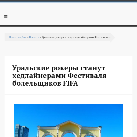
Перейти к основному содержанию
Мобильное
меню
Повестка Дня
»
Новости
» Уральские рокеры станут хедлайнерами Фестиваля...
Вы здесь
Уральские рокеры станут
хедлайнерами Фестиваля
болельщиков FIFA