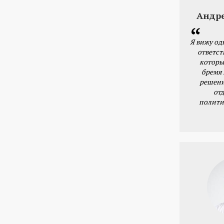
Андр
Я вижу од
ответст
которы
бремя
решени
от
полити