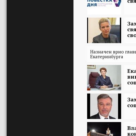
св
За
св
св
Назначен врио гла
Екатеринбурга
Ек
ви
со
За
со
Вл
ко