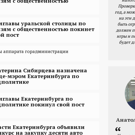
язям с общественностью
Проверк
год, а мож
на эти 
мглавы уральской столицы по
быть ог
язям с общественностью покинет
должен п
ой пост
игры и п
будет д
вы аппарата горадминистрации
атерина Сибирцева назначена
це-мэром Екатеринбурга по
цполитике
мглавы Екатеринбурга по
цполитике покинул свой пост
Анато
асти Екатеринбурга объявили
нкурс на закупку десяти авто