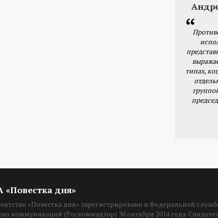
Андр
Против
испо
представ
выражае
типах, ког
отдель
группо
председ
ИА «Повестка дня»
нтство «Повестка дня» зарегистрировано в Федеральной службе
вых коммуникаций (Роскомнадзор) 30 октября 2014 года. Свидет