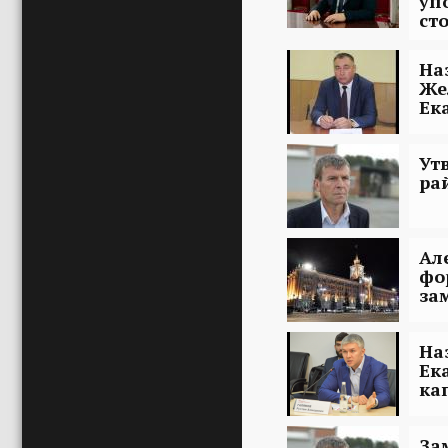
уп
ст
На
Же
Ек
Ут
ра
Ал
фо
за
На
Ек
ка
За