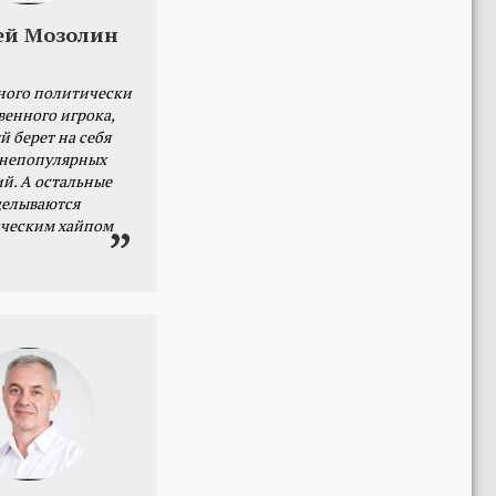
ей Мозолин
ного политически
венного игрока,
й берет на себя
 непопулярных
й. А остальные
делываются
ческим хайпом