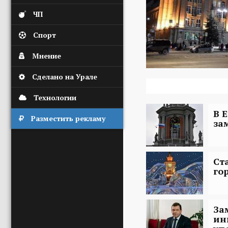
ЧП
Спорт
Мнение
Сделано на Урале
Технологии
В 
Разместить рекламу
за
Ст
го
За
ин