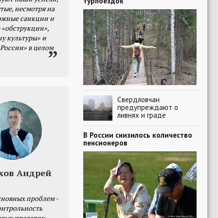
турпоездок
тые, несмотря на
ожные санкции и
 «обструкции»,
ну культуры» и
 России» в целом
Свердловчан
предупреждают о
ливнях и граде
В России снизилось количество
пенсионеров
хов Андрей
сновных проблем -
онтрольность
овых проверок.