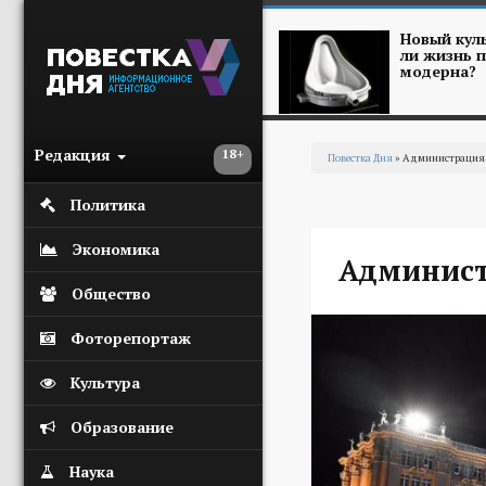
Перейти к основному содержанию
Новый куль
ли жизнь п
модерна?
Редакция
18+
Повестка Дня
» Администрация 
Вы здесь
Политика
Экономика
Админист
Общество
Фоторепортаж
Культура
Образование
Наука