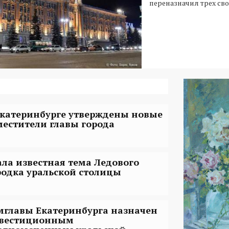
переназначил трех сво
Екатеринбурге утверждены новые
местители главы города
ала известная тема Ледового
родка уральской столицы
мглавы Екатеринбурга назначен
вестиционным