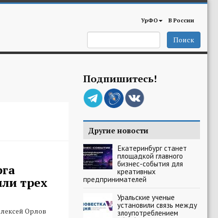
УрФО
В России
Поиск
Подпишитесь!
Другие новости
Екатеринбург станет
площадкой главного
бизнес-события для
рга
креативных
предпринимателей
ли трех
Уральские ученые
установили связь между
Алексей Орлов
злоупотреблением