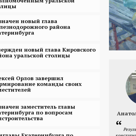
олномоченным уральской
олицы
значен новый глава
лезнодорожного района
атеринбурга
вержден новый глава Кировского
йона уральской столицы
ексей Орлов завершил
рмирование команды своих
местителей
значен заместитель главы
атеринбурга по вопросам
Анато
пстроительства
Резул
мглавы Екатеринбурга по
констатир