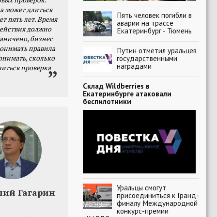
а может длиться
Пять человек погибли в
ет пять лет. Время
аварии на трассе
действия должно
Екатеринбург - Тюмень
раничено, бизнес
онимать правила
Путин отметил уральцев
онимать, сколько
государственными
наградами
литься проверка
Склад Wildberries в
Екатеринбурге атаковали
беспилотники
Уральцы смогут
лий Гагарин
присоединиться к Гранд-
финалу Международной
конкурс-премии