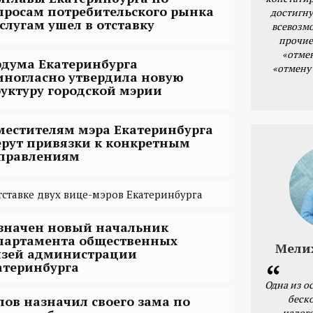
просам потребительского рынка
достигну
услугам ушел в отставку
всевозм
прочие
«отме
рдума Екатеринбурга
«отмену
иногласно утвердила новую
руктуру городской мэрии
местителям мэра Екатеринбурга
ерут привязки к конкретным
правлениям
тставке двух вице-мэров Екатеринбурга
значен новый начальник
партамента общественных
Мели
язей администрации
атеринбурга
Одна из о
беск
лов назначил своего зама по
налог