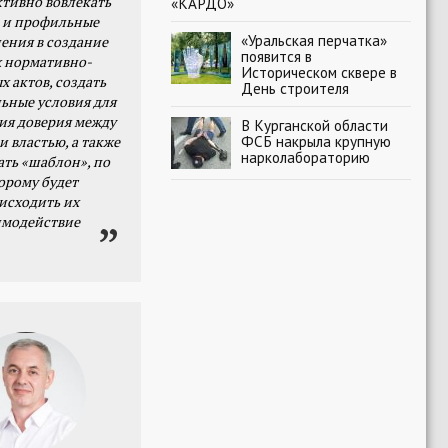
тивно вовлекать
«КАРДО»
 и профильные
«Уральская перчатка»
ения в создание
появится в
 нормативно-
Историческом сквере в
х актов, создать
День строителя
ьные условия для
я доверия между
В Курганской области
ФСБ накрыла крупную
и властью, а также
нарколабораторию
ать «шаблон», по
орому будет
исходить их
имодействие