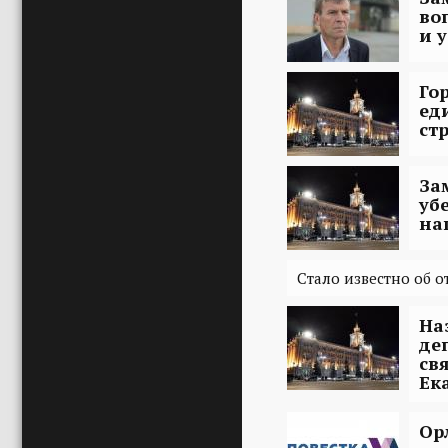
во
и 
Го
ед
ст
За
уб
на
Стало известно об о
На
де
св
Ек
Ор