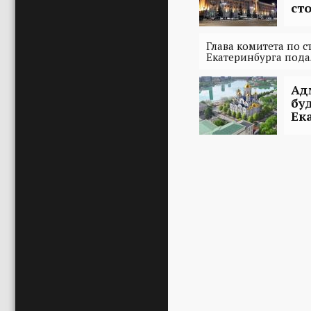
ст
Глава комитета по 
Екатеринбурга подал
Ад
бу
Ек