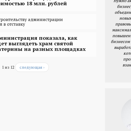
Нужно ак
оимостью 18 млн. рублей
бизнес
объедин
новых
строительству администрации
правовы
 в отставку
максимал
повышени
министрация показала, как
бизнесом 
дет выглядеть храм святой
выработ
атерины на разных площадках
кот
про
вза
1 из 12
следующая ›