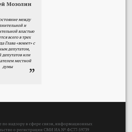
ей Мозолин
остояние между
лнительной и
ительной властью
тся всего в трех
да Глава «воюет» с
ным депутатом,
й депутатов или
ателем местной
думы
 по надзору в сфере связи, информационных
ельство о регистрации СМИ ИА № ФС77-59739