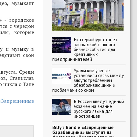
део, музыкант
» - городское
тся с чередой
илы, которые
Екатеринбург станет
площадкой главного
ру и музыку в
бизнес-события для
креативных
едставит свой
предпринимателей
Уральские ученые
вгуста. Среди
установили связь между
ов, Станислав
злоупотреблением
о цикла о Тане
обезболивающими и
проблемами со сном
 «Запрещенные
В России введут единый
экзамен на знание
русского языка для
иностранцев
Billy’s Band и «Запрещенные
барабанщики» выступят на