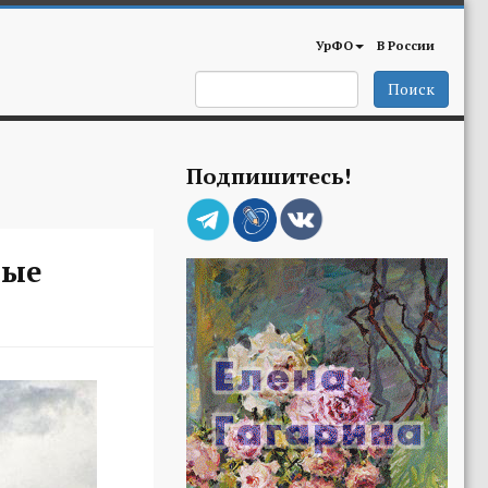
УрФО
В России
Поиск
Подпишитесь!
ные