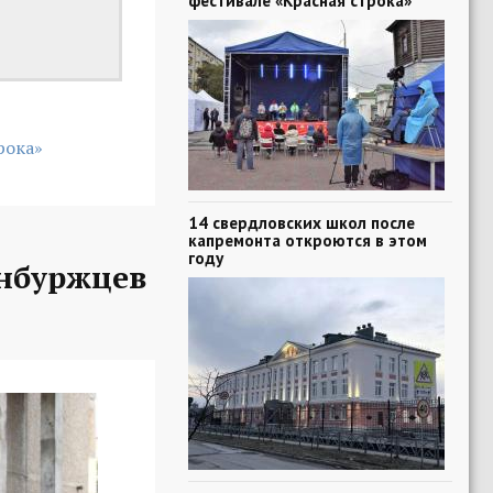
фестивале «Красная строка»
рока»
14 свердловских школ после
капремонта откроются в этом
году
нбуржцев