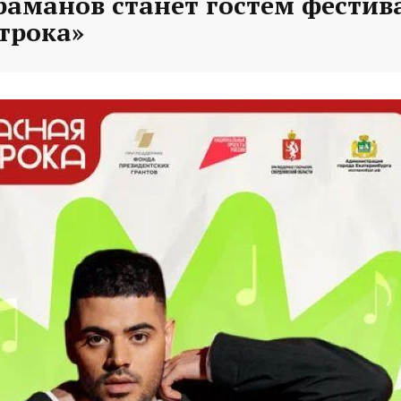
раманов станет гостем фестив
трока»