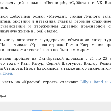
 телеведущий каналов «Пятница!», «Суббота!» и VK Ви
нов
.
свой дебютный роман «Мередит. Тайны Лунного зала
нтами мистики и детектива. Главная героиня сталкивае
исчезновений и вторжением древней враждебной с
ивычную жизнь в Грей-Палмс.
 книгу авторским саундтреком, объединив литерату
 На фестивале «Красная строка» Роман Каграманов пр
и познакомит гостей с его необычным миром.
иваль пройдет на Октябрьской площади с 21 по 23 а
ого года - Катя Качур, Сергей Шаргунов, Виктор Ремиз
а Степнова, Игорь Евдокимов, а также автор знаменитог
 Емец.
 часть на «Красной строке» отвечают
Billy’s Band и
оры