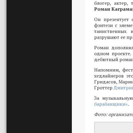
блогер, актер,
Роман Каграма
Он презентует 
фэнтези с элеме
таинственных 
разрушают ее пр
Роман дополнил
одном проекте.
дебютный роман 
Напомним, фест
хедлайнеров эт
Гридасов, Марин
Гроттер
Дмитрий
За музыкальную
барабанщики»
.
Фото: организат