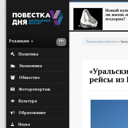
Перейти к основному содержанию
Новый куль
ли жизнь п
модерна?
Редакция
18+
Повестка Дня
»
Новости
» «Ураль
Вы здесь
Политика
Экономика
«Уральск
рейсы из 
Общество
Фоторепортаж
Культура
Образование
Наука