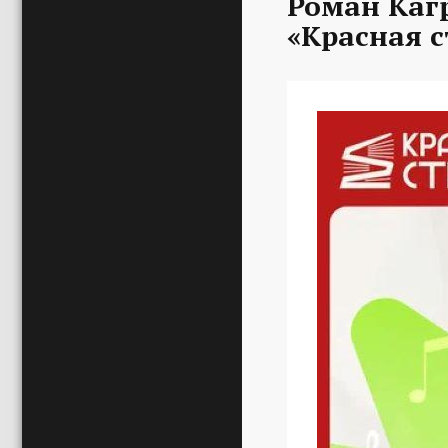
Роман Каг
«Красная с