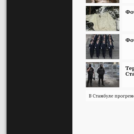
Фо
Фо
Те
Ст
В Стамбуле прогре