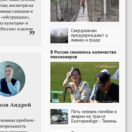
тые, несмотря на
ожные санкции и
 «обструкции»,
ну культуры» и
 России» в целом
Свердловчан
предупреждают о
ливнях и граде
В России снизилось количество
пенсионеров
хов Андрей
Пять человек погибли в
аварии на трассе
сновных проблем -
Екатеринбург - Тюмень
онтрольность
овых проверок.