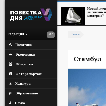
Перейти к основному содержанию
Новый куль
ли жизнь п
модерна?
Редакция
18+
Главная
Вы здесь
Политика
Экономика
Стамбул
Общество
Фоторепортаж
Культура
Образование
Наука