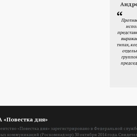
Андр
Против
испо
представ
выражае
типах, ког
отдель
группо
председ
ИА «Повестка дня»
нтство «Повестка дня» зарегистрировано в Федеральной службе
вых коммуникаций (Роскомнадзор) 30 октября 2014 года. Свидет