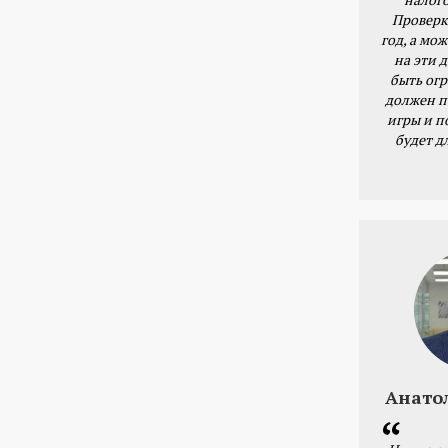
Проверк
год, а мож
на эти 
быть ог
должен п
игры и п
будет д
Анато