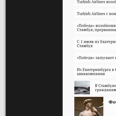
Turkish Airlines во
Turkish Airlines с 
«Победа» возобновл
Стамбул, прерванны
С 1 июля из Екатер
Стамбул
«Победа» запускает
Из Екатеринбурга в
авиакомпания
В Стамбуле
граждана
Фо