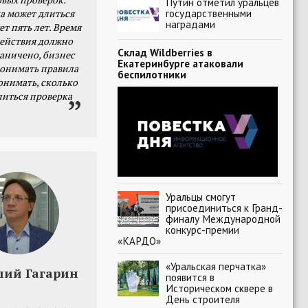
Путин отметил уральцев
государственными
а может длиться
наградами
ет пять лет. Время
действия должно
Склад Wildberries в
раничено, бизнес
Екатеринбурге атаковали
онимать правила
беспилотники
онимать, сколько
литься проверка
Уральцы смогут
присоединиться к Гранд-
финалу Международной
конкурс-премии
«КАРДО»
«Уральская перчатка»
лий Гагарин
появится в
Историческом сквере в
День строителя