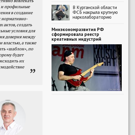
тивно вовлекать
 и профильные
В Курганской области
ФСБ накрыла крупную
ения в создание
нарколабораторию
 нормативно-
х актов, создать
Минэкономразвития РФ
ьные условия для
сформировала реестр
я доверия между
креативных индустрий
и властью, а также
ать «шаблон», по
орому будет
исходить их
имодействие