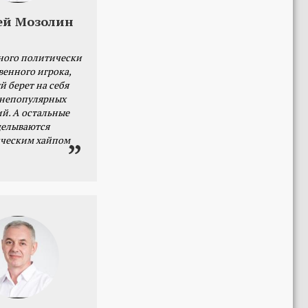
ей Мозолин
ного политически
венного игрока,
й берет на себя
 непопулярных
й. А остальные
делываются
ческим хайпом