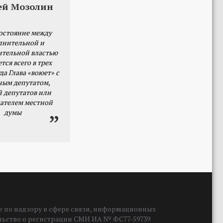
ей Мозолин
остояние между
лнительной и
ительной властью
тся всего в трех
да Глава «воюет» с
ным депутатом,
й депутатов или
ателем местной
думы
 по надзору в сфере связи, информационных
ельство о регистрации СМИ ИА № ФС77-59739