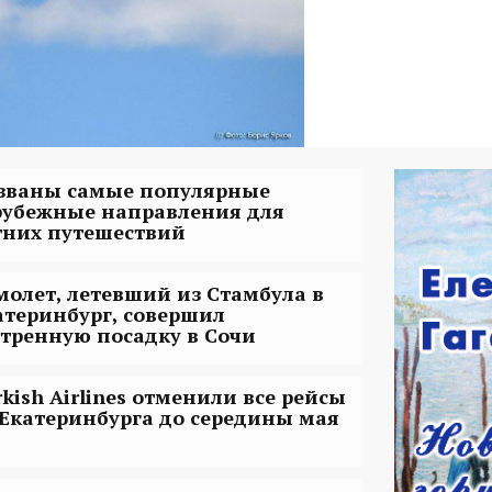
званы самые популярные
рубежные направления для
тних путешествий
молет, летевший из Стамбула в
атеринбург, совершил
стренную посадку в Сочи
rkish Airlines отменили все рейсы
 Екатеринбурга до середины мая