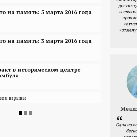
достигну
то на память: 5 марта 2016 года
всевозм
прочие
«отме
«отмену
то на память: 3 марта 2016 года
ракт в историческом центре
амбула
мели взрывы
Мели
Одна из о
беск
налог