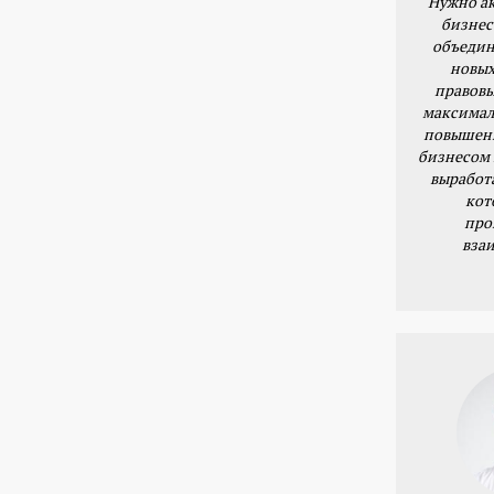
Нужно ак
бизнес
объедин
новых
правовы
максимал
повышени
бизнесом 
выработ
кот
про
вза