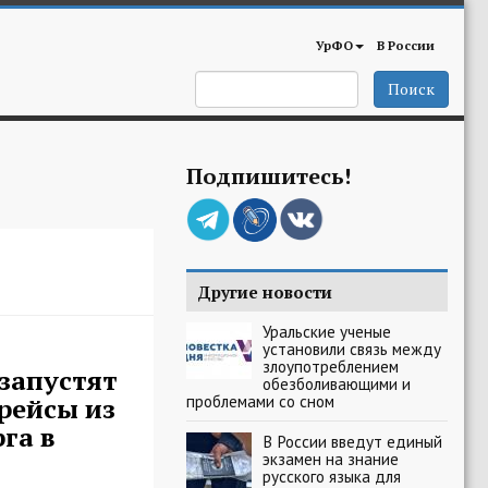
УрФО
В России
Поиск
Подпишитесь!
Другие новости
Уральские ученые
установили связь между
злоупотреблением
запустят
обезболивающими и
проблемами со сном
рейсы из
га в
В России введут единый
экзамен на знание
русского языка для