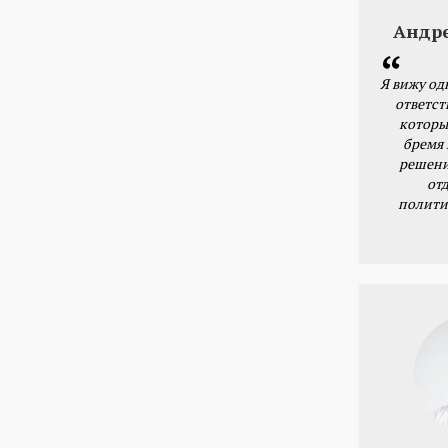
Андр
Я вижу од
ответст
которы
бремя
решени
от
полити