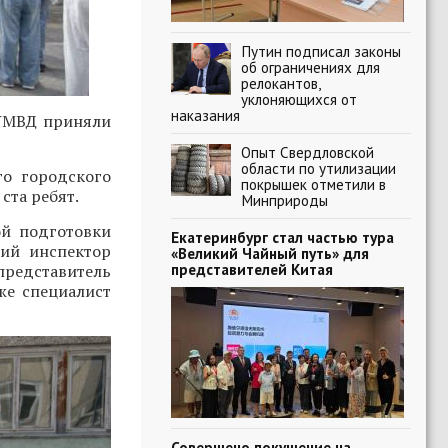
Путин подписал законы
об ограничениях для
релокантов,
уклоняющихся от
наказания
 УМВД приняли
Опыт Свердловской
области по утилизации
о городского
покрышек отметили в
ста ребят.
Минприроды
ой подготовки
Екатеринбург стал частью тура
ший инспектор
«Великий Чайный путь» для
представителей Китая
едставитель
кже специалист
Совершено покушение на