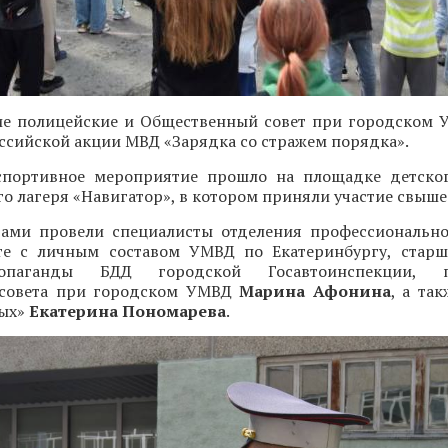
ие полицейские и Общественный совет при городском
оссийской акции МВД «Зарядка со стражем порядка».
портивное мероприятие прошло на площадке детског
о лагеря «Навигатор», в котором приняли участие свыше 
тами провели специалисты отделения профессиональн
те с личным составом УМВД по Екатеринбургу, стар
опаганды БДД городской Госавтоинспекции, пр
 совета при городском УМВД
Марина Афонина
, а та
вых»
Екатерина Пономарева
.