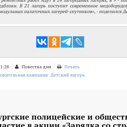
ремонтных работ идут в 24 загородных лагерях, в 9 - по
дблоки. В 21 лагерь поступит современное медоборудов
модульных палаточных лагерей-спутников», - поделился Де
11:28
Повестка дня
Печать
ровительная кампания
Детский лагерь
ургские полицейские и общес
астие в акции «Зарядка со ст