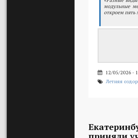
«Разные виды 
модульные ме
откроем пять 
12/05/2026 - 
Летняя оздо
Екатеринб
приняли уч