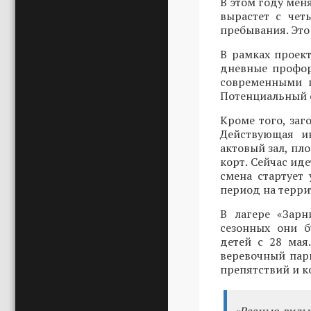
В этом году мен
вырастет с чет
пребывания. Это
В рамках проек
дневные профор
современными п
Потенциальный ох
Кроме того, за
Действующая ин
актовый зал, пл
корт. Сейчас ид
смена стартует
период на терри
В лагере «Зарн
сезонных они б
детей с 28 мая
веревочный парк
препятствий и к