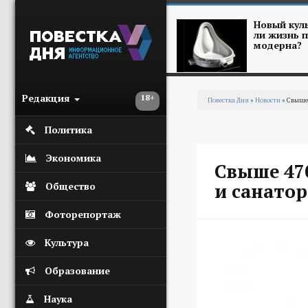
Перейти к основному содержанию
Новый куль
ли жизнь п
модерна?
Редакция
18+
Повестка Дня
»
Новости
» Свыше 
Вы здесь
Политика
Экономика
Свыше 47
и санато
Общество
Фоторепортаж
Культура
Образование
Наука