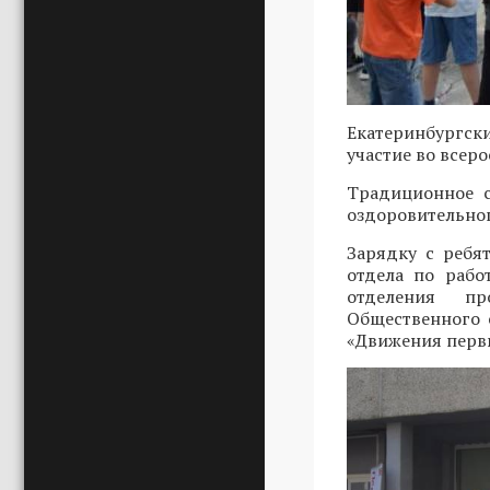
Екатеринбургск
участие во всер
Традиционное с
оздоровительног
Зарядку с ребя
отдела по рабо
отделения пр
Общественного
«Движения пер