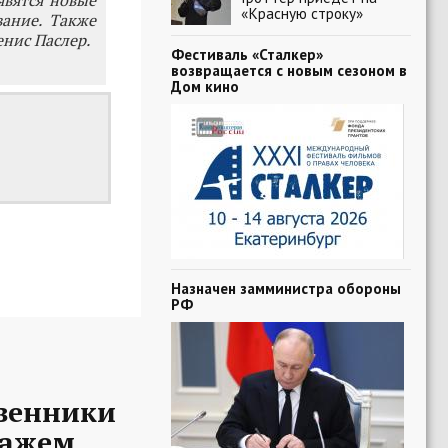
явятся новые
«Красную строку»
ание. Также
нис Паслер.
Фестиваль «Сталкер»
возвращается с новым сезоном в
Дом кино
Назначен замминистра обороны
РФ
твенники
ражем