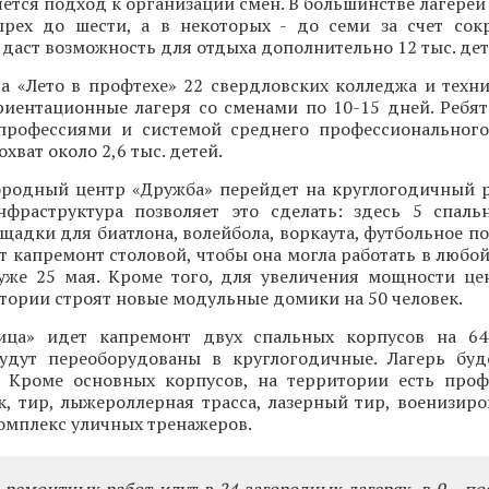
яется подход к организации смен. В большинстве лагерей
ырех до шести, а в некоторых - до семи за счет со
 даст возможность для отдыха дополнительно 12 тыс. дет
та «Лето в профтехе» 22 свердловских колледжа и техн
иентационные лагеря со сменами по 10-15 дней. Ребят
рофессиями и системой среднего профессионального
ват около 2,6 тыс. детей.
городный центр «Дружба» перейдет на круглогодичный 
фраструктура позволяет это сделать: здесь 5 спаль
ощадки для биатлона, волейбола, воркаута, футбольное п
ет капремонт столовой, чтобы она могла работать в любой
 уже 25 мая. Кроме того, для увеличения мощности це
тории строят новые модульные домики на 50 человек.
ица» идет капремонт двух спальных корпусов на 64
удут переоборудованы в круглогодичные. Лагерь бу
. Кроме основных корпусов, на территории есть про
, тир, лыжероллерная трасса, лазерный тир, военизиро
омплекс уличных тренажеров.