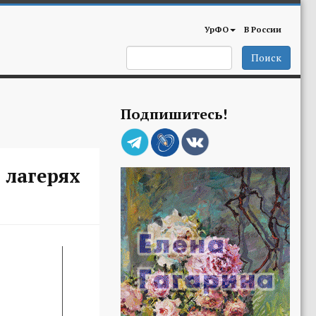
УрФО
В России
Поиск
Подпишитесь!
 лагерях