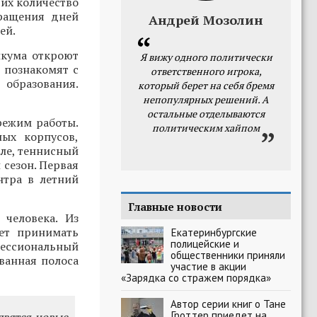
 их количество
кращения дней
Андрей Мозолин
ей.
икума откроют
Я вижу одного политически
 познакомят с
ответственного игрока,
 образования.
который берет на себя бремя
непопулярных решений. А
остальные отделываются
режим работы.
политическим хайпом
ных корпусов,
оле, теннисный
 сезон. Первая
нтра в летний
Главные новости
 человека. Из
дет принимать
Екатеринбургские
полицейские и
фессиональный
общественники приняли
ванная полоса
участие в акции
«Зарядка со стражем порядка»
Автор серии книг о Тане
Гроттер приедет на