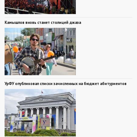
Камышлов вновь станет столицей джаза
УрФУ опубликовал списки зачисленных на бюджет абитуриентов