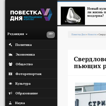
Перейти к основному содержанию
Новый куль
ли жизнь п
модерна?
Редакция
18+
Повестка Дня
»
Новости
» Свердл
Вы здесь
Политика
Экономика
Свердловс
пьющих р
Общество
Фоторепортаж
Культура
Образование
Наука