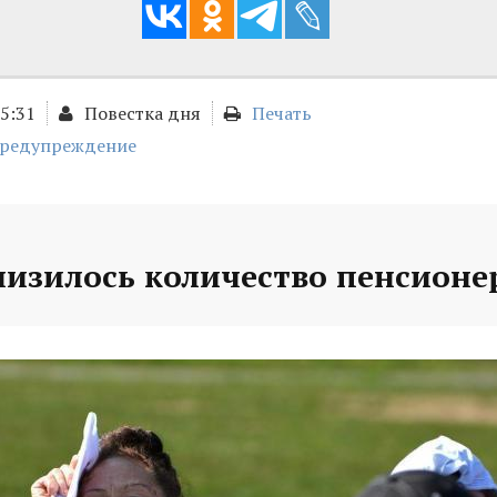
15:31
Повестка дня
Печать
предупреждение
низилось количество пенсионе