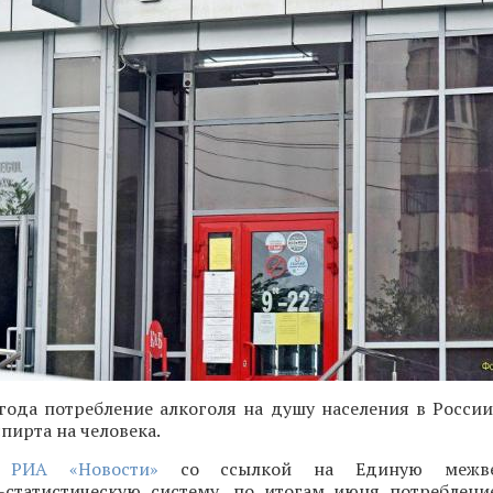
года потребление алкоголя на душу населения в России
пирта на человека.
т
РИА «Новости»
со ссылкой на Единую межвед
статистическую систему, по итогам июня потреблени