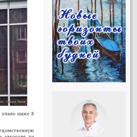
 упало ниже 8
омственную
е алкоголя на