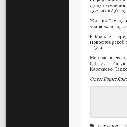
душу населения 
достигал 8,01 л, 
Жители Свердлов
человека в год з
В Москве в сред
Новосибирской о
- 7,8 л.
Меньше всего п
0,11 л, в Ингуш
Карачаево-Черкес
Фото: Борис Ярк
13/08/2024 - 