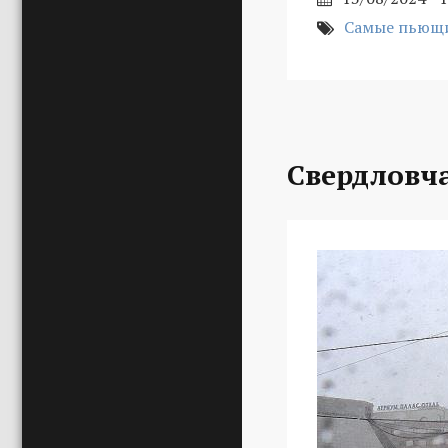
Самые пьющи
Свердловч