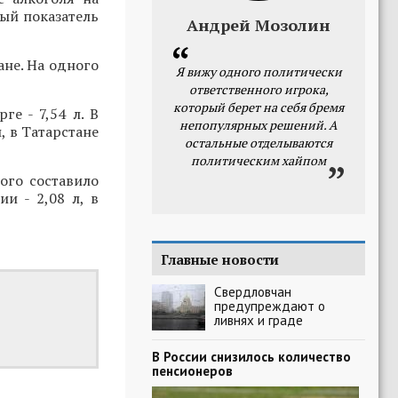
ный показатель
Андрей Мозолин
не. На одного
Я вижу одного политически
ответственного игрока,
который берет на себя бремя
ге - 7,54 л. В
непопулярных решений. А
, в Татарстане
остальные отделываются
политическим хайпом
ого составило
ии - 2,08 л, в
Главные новости
Свердловчан
предупреждают о
ливнях и граде
В России снизилось количество
пенсионеров