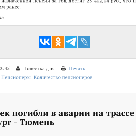
назначенной пенсии за год достиг 25 402,04 руб., что п
ом ранее.
ов
13:45
Повестка дня
Печать
Пенсионеры
Количество пенсионеров
ек погибли в аварии на трассе
ург - Тюмень