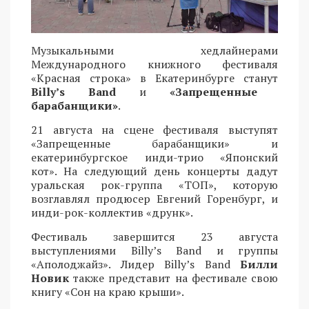
Музыкальными хедлайнерами
Международного книжного фестиваля
«Красная строка» в Екатеринбурге станут
Billy’s Band
и
«Запрещенные
барабанщики»
.
21 августа на сцене фестиваля выступят
«Запрещенные барабанщики» и
екатеринбургское инди-трио «Японский
кот». На следующий день концерты дадут
уральская рок-группа «ТОП», которую
возглавлял продюсер Евгений Горенбург, и
инди-рок-коллектив «друнк».
Фестиваль завершится 23 августа
выступлениями Billy’s Band и группы
«Аполоджайз». Лидер Billy’s Band
Билли
Новик
также представит на фестивале свою
книгу «Сон на краю крыши».