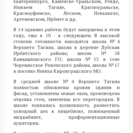
Екатеринбурге, Каменске-Уральском, Ревде,
Нижнем Тагиле, Красноуральске,
Красноуфимске, Лесном, Невьянске,
Артемовском, Ирбите и др.
В 14 зданиях работы будут завершены в этом
году, еще в 10 - в следующем. В высокой
степени готовности находится школа №4
Верхнего Тагила; школа в деревне Дубская
Ирбитского района; школа №58
Камышловского ГО; школа №13 в селе
Черемисское Режевского района, школа №17
в поселке Левиха Кировградского МО.
В средней школе №4 Верхнего Тагила
полностью обновлены кровля здания и
фасад, установлены новые окна, произведена
отделка стен, заменены все перегородки. В
школе появилась возможность разместить
холодный цех в пищеблоке, полноценный
медкабинет, профориентационные
аудитории.