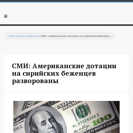
Перейти к основному содержанию
Мобильное
меню
Повестка Дня
»
Новости
» СМИ: Американские дотации на сирийских беженцев...
Вы здесь
СМИ: Американские дотации
на сирийских беженцев
разворованы