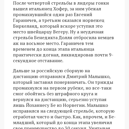
После четвертой стрельбы в лидеры гонки
вышел итальянец Хофер, за ним убежал
промахнувшийся один раз Евгений
Гараничев, а третьим оказался норвежец
Биркеланд, который вскоре уступил это
место швейцарцу Вегеру. Ну а неудачная
стрельба Бенедикта Долля отбросила немцев
аж на восьмое место. Гараничев тем
временем до конца этапа итальянца
практически догнал, ликвидировав почти 9-
секундное отставание.
Дальше за российскую сборную на
дистанцию отправился Дмитрий Малышко,
который заставил понервничать. Он трижды
промахнулся на первом рубеже, но все-таки
смог обойтись без штрафного круга и
вернулся на дистанцию, серьезно уступая
лишь Йоханнесу Бе из Норвегии. Малышко
исправился на следующей стрельбе, которую
отработал чисто и быстро. Как, впрочем, и Бе-
младший, который до конца этапа увеличил
свое преимущество до 30 секунд. Учитывая,