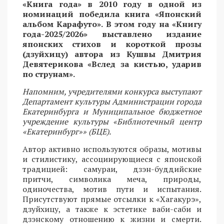
«Книга года» в 2010 году в одной из
номинаций победила книга «Японский
альбом Карафуто». В этом году на «Книгу
года-2025/2026» выставлено издание
японских стихов и короткой прозы
(дзуйхицу) автора из Кушвы Дмитрия
Девятерикова «Вслед за кистью, ударив
по струнам».
Напомним, учредителями конкурса выступают
Департамент культуры Администрации города
Екатеринбурга и Муниципальное бюджетное
учреждение культуры «Библиотечный центр
«Екатеринбург»» (БЦЕ).
Автор активно используются образы, мотивы
и стилистику, ассоциирующиеся с японской
традицией: самураи, дзэн-буддийские
притчи, символика меча, природы,
одиночества, мотив пути и испытания.
Присутствуют прямые отсылки к «Хагакурэ»,
дзуйхицу, а также к эстетике ваби-саби и
дзэнскому отношению к жизни и смерти.