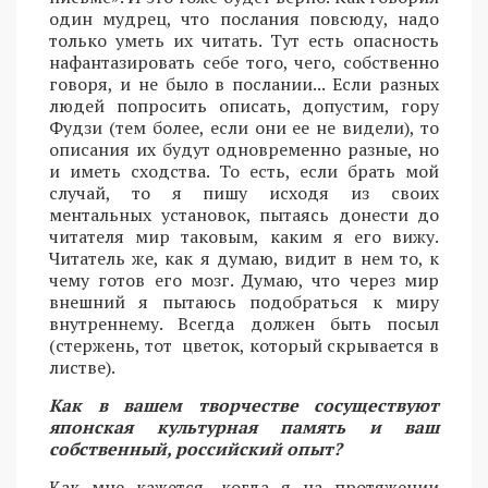
один мудрец, что послания повсюду, надо
только уметь их читать. Тут есть опасность
нафантазировать себе того, чего, собственно
говоря, и не было в послании... Если разных
людей попросить описать, допустим, гору
Фудзи (тем более, если они ее не видели), то
описания их будут одновременно разные, но
и иметь сходства. То есть, если брать мой
случай, то я пишу исходя из своих
ментальных установок, пытаясь донести до
читателя мир таковым, каким я его вижу.
Читатель же, как я думаю, видит в нем то, к
чему готов его мозг. Думаю, что через мир
внешний я пытаюсь подобраться к миру
внутреннему. Всегда должен быть посыл
(стержень, тот цветок, который скрывается в
листве).
Как в вашем творчестве сосуществуют
японская культурная память и ваш
собственный, российский опыт?
Как мне кажется, когда я на протяжении