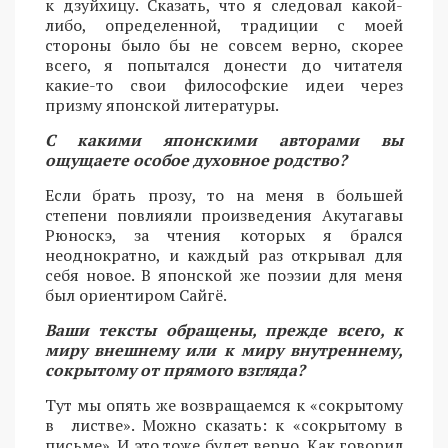
к дзуйхицу. Сказать, что я следовал какой-
либо, определенной, традиции с моей
стороны было бы не совсем верно, скорее
всего, я попытался донести до читателя
какие-то свои философские идеи через
призму японской литературы.
С какими японскими авторами вы
ощущаете особое духовное родство?
Если брать прозу, то на меня в большей
степени повлияли произведения Акутагавы
Рюноскэ, за чтения которых я брался
неоднократно, и каждый раз открывал для
себя новое. В японской же поэзии для меня
был ориентиром Сайгё.
Ваши тексты обращены, прежде всего, к
миру внешнему или к миру внутреннему,
сокрытому от прямого взгляда?
Тут мы опять же возвращаемся к «сокрытому
в листве». Можно сказать: к «сокрытому в
письме». И это тоже будет верно. Как говорил