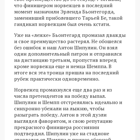
что финишером норвежцев в последний
момент назначили Эрленда Бьонтегорда,
заменивший приболевшего Тарьей Бе, такой
гандикап норвежцам был очень кстати.
Уже на «лежке» Бьонтегард промазал дважды
и свое преимущество растерял. Не обошелся
без ошибок и наш Антон Шипулин. Он взял
один дополнительный патрон и отправился
на дистанцию третьим, пропустив вперед
кроме норвежца еще и немца Шемппа. В
итоге вся эта троица пришла на последний
рубеж практически одновременно.
Норвежец промахнулся еще два раз и из
числа претендентов на победу выпал.
Шипулин и Шемпп отстрелялись идеально и
синхронно убежали на лыжню, чтобы
разыграть победу. Антон в этой дуэли
выглядел фаворитом, и свою репутацию
прекрасного финишера россиянин
подтвердил. Шипулин уже на стадионе
оторвался от Шемппа и принес сборной