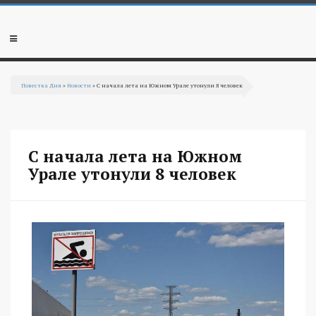
Перейти к основному содержанию
Мобильное
меню
Повестка Дня
»
Новости
» С начала лета на Южном Урале утонули 8 человек
Вы здесь
С начала лета на Южном
Урале утонули 8 человек