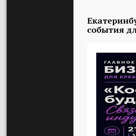
Екатеринбу
события д