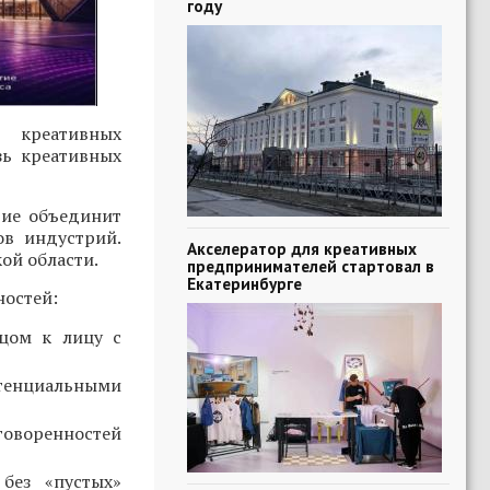
году
 креативных
зь креативных
тие объединит
ов индустрий.
Акселератор для креативных
ой области.
предпринимателей стартовал в
Екатеринбурге
ностей:
ицом к лицу с
тенциальными
говоренностей
без «пустых»