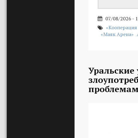
07/08/2026 - 
«Кооперация
«Маяк Арена»
Уральские 
злоупотре
проблемам