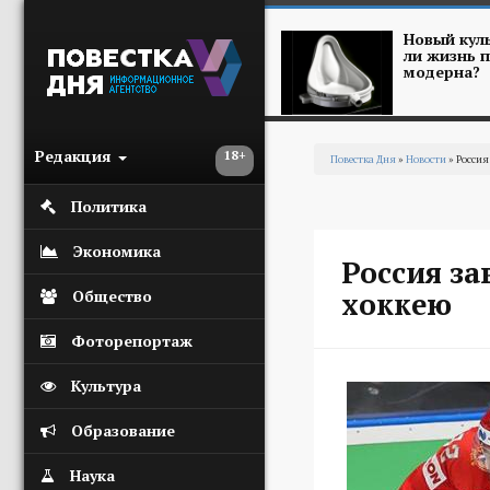
Перейти к основному содержанию
Новый куль
ли жизнь п
модерна?
Редакция
18+
Повестка Дня
»
Новости
» Россия
Вы здесь
Политика
Экономика
Россия з
хоккею
Общество
Фоторепортаж
Культура
Образование
Наука