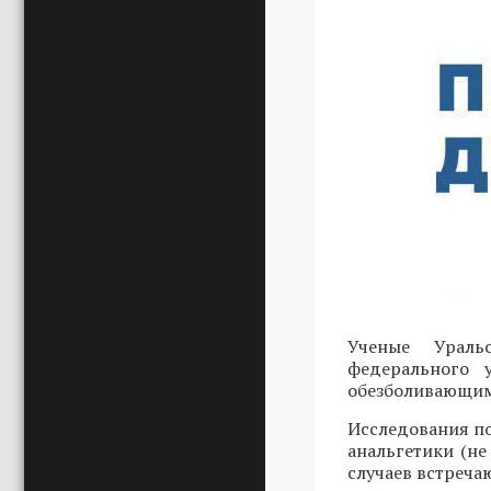
Ученые Ураль
федерального 
обезболивающими
Исследования по
анальгетики (не
случаев встреча