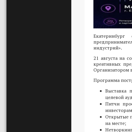
Екатеринбург
предпринимател
индустрий».
21 августа на 
креативных пре
Организатором в
Программа постр
Выставка 
целевой ау
Питчи про
инвесторам
Открытые п
на месте;
Нетворкин