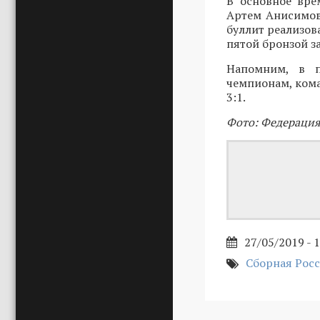
В основное вре
Артем Анисимов 
буллит реализова
пятой бронзой з
Напомним, в 
чемпионам, ком
3:1.
Фото: Федерация
27/05/2019 - 
Сборная Росс