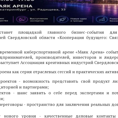
 станет площадкой главного бизнес-события для
ей Свердловской области «Кооперация будущего: Свя
современной киберспортивной арене «Маяк Арена» собы
дпринимателей, производителей, инвесторов и лидер
ыступает Ассоциация креативных индустрий Свердловск
оена как серия отраслевых сессий и практических актив
проектов - возможность представить свой продукт л
диторией и партнерами;
ектов - шанс заявить о себе перед экспертами и по
и;
ереговоры - пространство для заключения реальных до
г нового уровня - качественные деловые контакты 