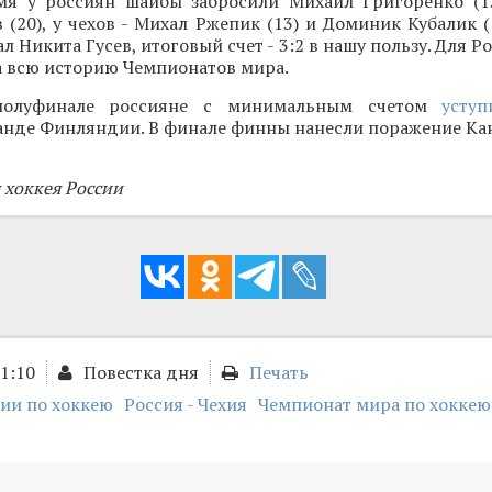
мя у россиян шайбы забросили Михаил Григоренко (1
(20), у чехов - Михал Ржепик (13) и Доминик Кубалик 
л Никита Гусев, итоговый счет - 3:2 в нашу пользу. Для Ро
а всю историю Чемпионатов мира.
полуфинале россияне с минимальным счетом
уступ
анде Финляндии. В финале финны нанесли поражение Кан
 хоккея России
11:10
Повестка дня
Печать
ии по хоккею
Россия - Чехия
Чемпионат мира по хоккею