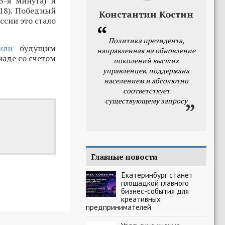
3-я минута) и
(18). Победный
Константин Костин
ссии это стало
Политика президента,
или
будущим
направленная на обновление
аде со счетом
поколений высших
управленцев, поддержана
населением и абсолютно
соответствует
существующему запросу
Главные новости
Екатеринбург станет
площадкой главного
бизнес-события для
креативных
предпринимателей