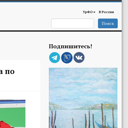
УрФО
В России
Поиск
Подпишитесь!
а по