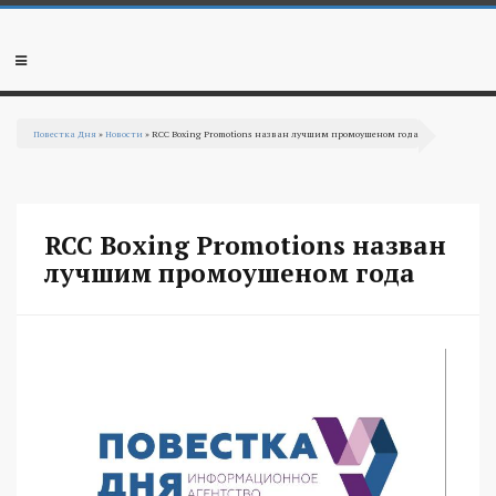
Перейти к основному содержанию
Мобильное
меню
Повестка Дня
»
Новости
» RCC Boxing Promotions назван лучшим промоушеном года
Вы здесь
RCC Boxing Promotions назван
лучшим промоушеном года