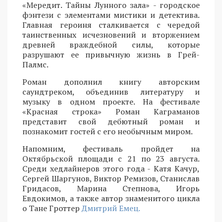
«Мередит. Тайны Лунного зала» - городское
фэнтези с элементами мистики и детектива.
Главная героиня сталкивается с чередой
таинственных исчезновений и вторжением
древней враждебной силы, которые
разрушают ее привычную жизнь в Грей-
Палмс.
Роман дополнил книгу авторским
саундтреком, объединив литературу и
музыку в одном проекте. На фестивале
«Красная строка» Роман Каграманов
представит свой дебютный роман и
познакомит гостей с его необычным миром.
Напомним, фестиваль пройдет на
Октябрьской площади с 21 по 23 августа.
Среди хедлайнеров этого года - Катя Качур,
Сергей Шаргунов, Виктор Ремизов, Станислав
Гридасов, Марина Степнова, Игорь
Евдокимов, а также автор знаменитого цикла
о Тане Гроттер
Дмитрий Емец.