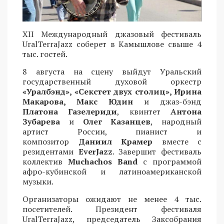
XII Международный джазовый фестиваль
UralTerraJazz соберет в Камышлове свыше 4
тыс. гостей.
8 августа на сцену выйдут Уральский
государственный духовой оркестр
«Уралбэнд», «Секстет двух столиц», Ирина
Макарова, Макс Юдин
и джаз-бэнд
Платона Газелериди
, квинтет
Антона
Зубарева
и
Олег Казанцев
, народный
артист России, пианист и
композитор
Даниил Крамер
вместе с
резидентами
EverJazz
. Завершит фестиваль
коллектив
Muchachos Band
с программой
афро-кубинской и латиноамериканской
музыки.
Организаторы ожидают не менее 4 тыс.
посетителей. Президент фестиваля
UralTerraJazz, председатель Заксобрания