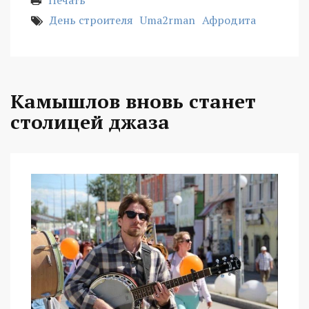
Печать
День строителя
Uma2rman
Афродита
Камышлов вновь станет
столицей джаза