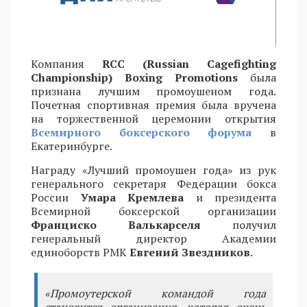
Компания
RCC (Russian Cagefighting
Championship) Boxing Promotions
была
признана лучшим промоушеном года.
Почетная спортивная премия была вручена
на торжественной церемонии открытия
Всемирного боксерского форума
в
Екатеринбурге.
Награду «Лучший промоушен года» из рук
генерального секретаря Федерации бокса
России
Умара Кремлева
и президента
Всемирной боксерской организации
Франциско Валькарселя
получил
генеральный директор Академии
единоборств РМК
Евгений Звездников
.
«Промоутерской командой года
становится организация, которая очень