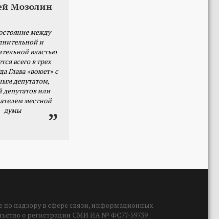
ей Мозолин
остояние между
лнительной и
ительной властью
тся всего в трех
да Глава «воюет» с
ным депутатом,
й депутатов или
ателем местной
думы
 по надзору в сфере связи, информационных
ельство о регистрации СМИ ИА № ФС77-59739