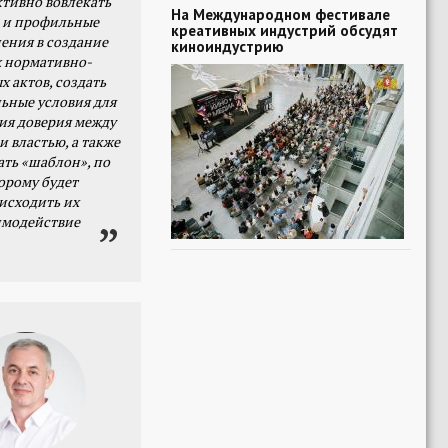
тивно вовлекать
На Международном фестивале
 и профильные
креативных индустрий обсудят
ения в создание
киноиндустрию
 нормативно-
х актов, создать
ьные условия для
я доверия между
и властью, а также
ать «шаблон», по
орому будет
исходить их
имодействие