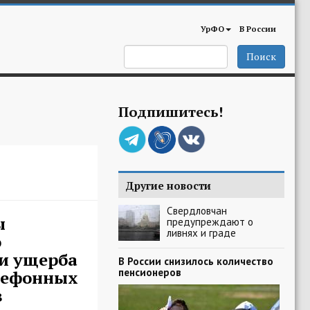
УрФО
В России
Поиск
Подпишитесь!
Другие новости
Свердловчан
ы
предупреждают о
ливнях и граде
о
и ущерба
В России снизилось количество
пенсионеров
лефонных
в