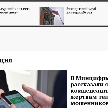
турный код: есть
Экспертный клуб
осле пост-
Екатеринбурга
ция
В Минцифр
рассказали 
компенсаци
жертвам те
мошеннико