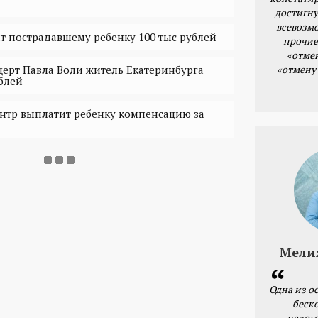
достигну
всевозм
ит пострадавшему ребенку 100 тыс рублей
прочие
«отме
«отмену
ерт Павла Воли житель Екатеринбурга
ублей
нтр выплатит ребенку компенсацию за
Мели
Одна из о
беск
налог