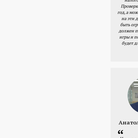
Проверк
год, а мож
на эти 
быть ог
должен п
игры и п
будет д
Анато