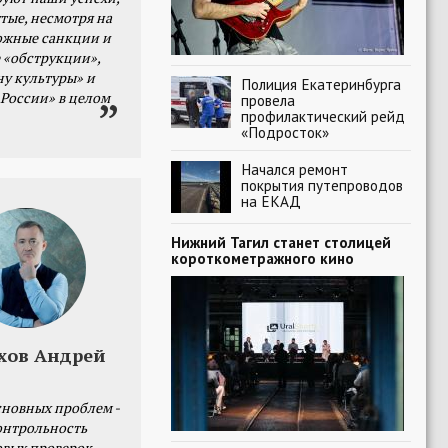
тые, несмотря на
ожные санкции и
 «обструкции»,
ну культуры» и
Полиция Екатеринбурга
 России» в целом
провела
профилактический рейд
«Подросток»
Начался ремонт
покрытия путепроводов
на ЕКАД
Нижний Тагил станет столицей
короткометражного кино
хов Андрей
сновных проблем -
онтрольность
овых проверок.