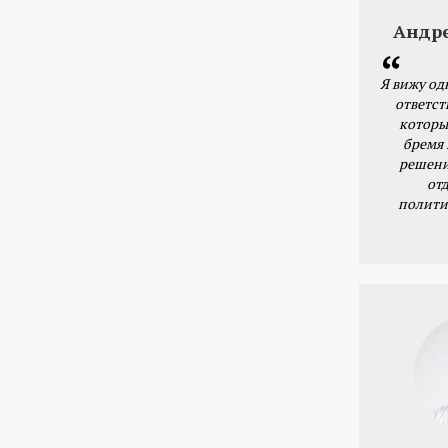
Андр
Я вижу од
ответст
которы
бремя
решени
от
полити