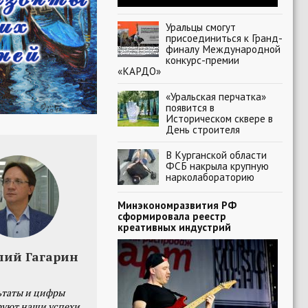
Уральцы смогут
присоединиться к Гранд-
финалу Международной
конкурс-премии
«КАРДО»
«Уральская перчатка»
появится в
Историческом сквере в
День строителя
В Курганской области
ФСБ накрыла крупную
нарколабораторию
Минэкономразвития РФ
сформировала реестр
креативных индустрий
лий Гагарин
ьтаты и цифры
уют наши успехи,