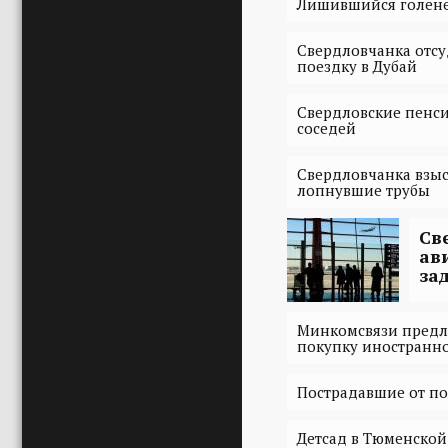
Лишившийся голеней
Cвердловчанка отсу
поездку в Дубай
Свердловские пенси
соседей
Свердловчанка взыс
лопнувшие трубы
Св
ав
за
Минкомсвязи предла
покупку иностранн
Пострадавшие от по
Детсад в Тюменской