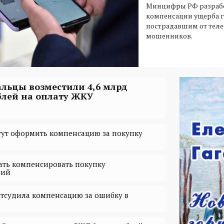
Минцифры РФ разрабо
компенсации ущерба 
пострадавшим от тел
мошенников.
альцы возместили 4,6 млрд
блей на оплату ЖКУ
ут оформить компенсацию за покупку
ать компенсировать покупку
бий
тсудила компенсацию за ошибку в