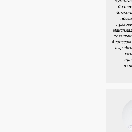
Нужно ак
бизнес
объедин
новых
правовы
максимал
повышени
бизнесом 
выработ
кот
про
вза