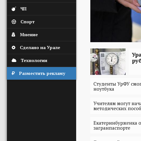
ЧП
Спорт
Мнение
Сделано на Урале
Ур
ру
Технологии
Разместить рекламу
Студенты УрФУ смог
ноутбука
Учителям могут нач
методических посо
Екатеринбурженка о
загранпаспорте