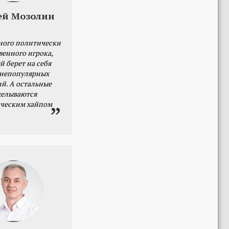
ей Мозолин
ного политически
венного игрока,
й берет на себя
 непопулярных
й. А остальные
делываются
ческим хайпом