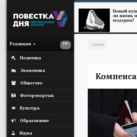
Перейти к основному содержанию
Новый куль
ли жизнь п
модерна?
Редакция
18+
Главная
Вы здесь
Политика
Экономика
Компенса
Общество
Фоторепортаж
Культура
Образование
Наука