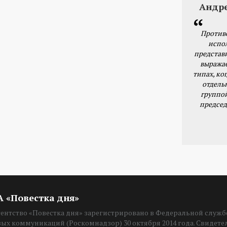
Андр
Против
испо
представ
выражае
типах, ког
отдель
группо
председ
ИА «Повестка дня»
нтство «Повестка дня» зарегистрировано в Федеральной службе
вых коммуникаций (Роскомнадзор) 30 октября 2014 года. Свидет