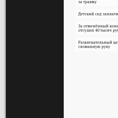
за травму
Детский сад заплат
За отменённый конц
отсудил 40 тысяч р
Развлекательный це
сломанную руку