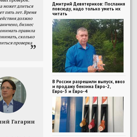
Дмитрий Девятериков: Послания
а может длиться
повсюду, надо только уметь их
ет пять лет. Время
читать
действия должно
раничено, бизнес
онимать правила
онимать, сколько
литься проверка
В России разрешили выпуск, ввоз
и продажу бензина Евро-2,
Евро-3 и Евро-4
лий Гагарин