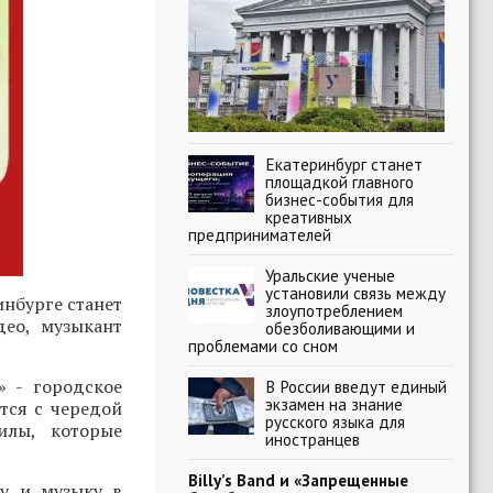
Екатеринбург станет
площадкой главного
бизнес-события для
креативных
предпринимателей
Уральские ученые
установили связь между
нбурге станет
злоупотреблением
део, музыкант
обезболивающими и
проблемами со сном
» - городское
В России введут единый
экзамен на знание
тся с чередой
русского языка для
илы, которые
иностранцев
Billy’s Band и «Запрещенные
ру и музыку в