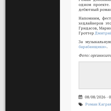
одном проекте.
дебютный роман 
Напомним, фест
хедлайнеров эт
Гридасов, Марин
Гроттер
Дмитрий
За музыкальную
барабанщики»
.
Фото: организат
08/08/2026 - 
Роман Кагра