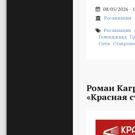
08/05/2026 - 
Росавиация
Росавиация
Геленджика
Гр
Сочи
Ставропо
Роман Каг
«Красная с