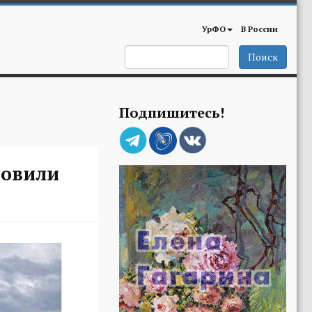
УрФО
В России
Поиск
Подпишитесь!
новили