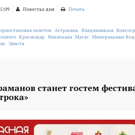
15:09
Повестка дня
Печать
приостановка полетов
Астрахань
Владикавказа
Волгог
озного
Краснодар
Махачкала
Магас
Минеральные Во
ль
Элиста
раманов станет гостем фестив
трока»