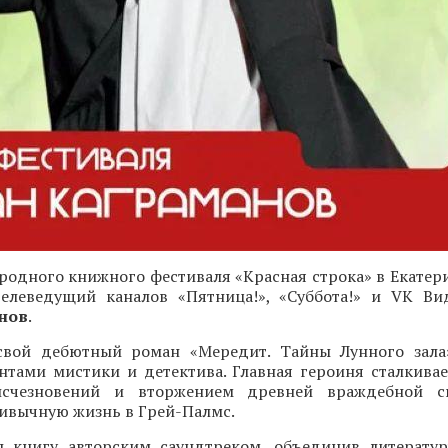
одного книжного фестиваля «Красная строка» в Екатери
 телеведущий каналов «Пятница!», «Суббота!» и VK Ви
нов
.
свой дебютный роман «Мередит. Тайны Лунного зала
нтами мистики и детектива. Главная героиня сталкивае
исчезновений и вторжением древней враждебной с
ивычную жизнь в Грей-Палмс.
 книгу авторским саундтреком, объединив литерату