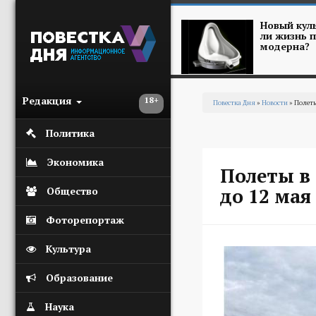
Перейти к основному содержанию
Новый куль
ли жизнь п
модерна?
Редакция
18+
Повестка Дня
»
Новости
» Полеты
Вы здесь
Политика
Экономика
Полеты в
до 12 мая
Общество
Фоторепортаж
Культура
Образование
Наука