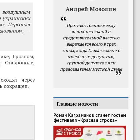
Андрей Мозолин
о воздушным
я украинских
». Персонал
Противостояние между
дования», -
исполнительной и
представительной властью
выражается всего в трех
типах, когда Глава «воюет» с
ике, Грозном,
отдельным депутатом,
, Ставрополе,
группой депутатов или
председателем местной думы
оходят через
ь сокращен.
Главные новости
Роман Каграманов станет гостем
фестиваля «Красная строка»