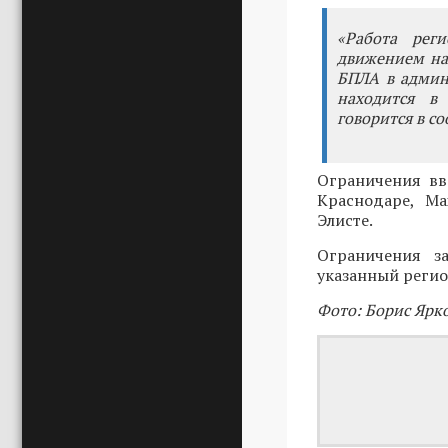
«Работа рег
движением на
БПЛА в админ
находится в 
говорится в с
Ограничения вв
Краснодаре, Ма
Элисте.
Ограничения з
указанный регио
Фото: Борис Ярк