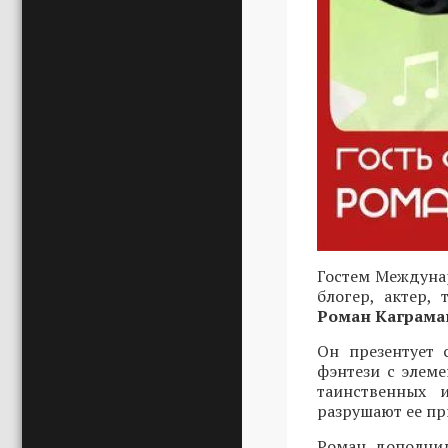
Гостем Междунар
блогер, актер,
Роман Каграма
Он презентует 
фэнтези с элеме
таинственных 
разрушают ее пр
Роман дополнил