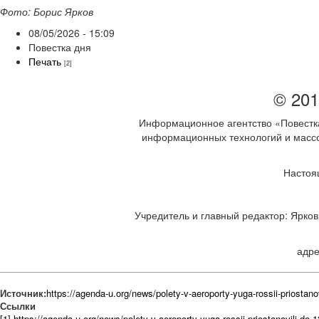
Фото: Борис Ярков
08/05/2026 - 15:09
Повестка дня
Печать
[2]
© 201
Информационное агентство «Повестка
информационных технологий и массов
Настоя
Учредитель и главный редактор: Ярков 
адре
Источник:
https://agenda-u.org/news/polety-v-aeroporty-yuga-rossii-priostano
Ссылки
[1] https://agenda-u.org/news/polety-v-aeroporty-yuga-rossii-priostanovili-do