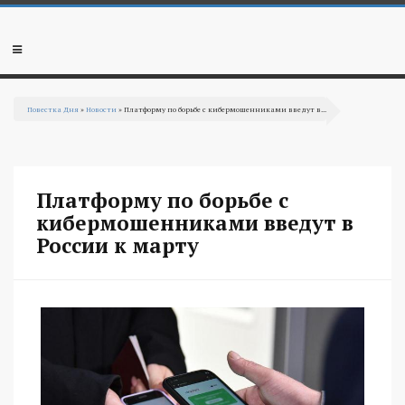
Перейти к основному содержанию
Мобильное
меню
Повестка Дня
»
Новости
» Платформу по борьбе с кибермошенниками введут в...
Вы здесь
Платформу по борьбе с
кибермошенниками введут в
России к марту