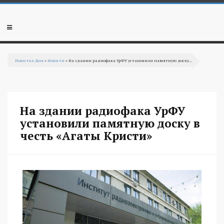
Перейти к основному содержанию
Мобильное
меню
Повестка Дня
»
Новости
» На здании радиофака УрФУ установили памятную доску...
Вы здесь
На здании радиофака УрФУ
установили памятную доску в
честь «Агаты Кристи»