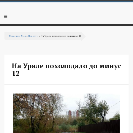
Перейти к основному содержанию
Мобильное
меню
Повестка Дня
»
Новости
» На Урале похолодало до минус 12
Вы здесь
На Урале похолодало до минус
12