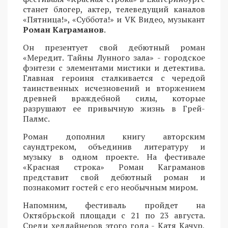
станет блогер, актер, телеведущий каналов
«Пятница!», «Суббота!» и VK Видео, музыкант
Роман Каграманов
.
Он презентует свой дебютный роман
«Мередит. Тайны Лунного зала» - городское
фэнтези с элементами мистики и детектива.
Главная героиня сталкивается с чередой
таинственных исчезновений и вторжением
древней враждебной силы, которые
разрушают ее привычную жизнь в Грей-
Палмс.
Роман дополнил книгу авторским
саундтреком, объединив литературу и
музыку в одном проекте. На фестивале
«Красная строка» Роман Каграманов
представит свой дебютный роман и
познакомит гостей с его необычным миром.
Напомним, фестиваль пройдет на
Октябрьской площади с 21 по 23 августа.
Среди хедлайнеров этого года - Катя Качур,