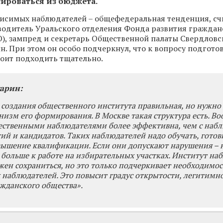
ироваться из бюджета.
исимых наблюдателей – общефедеральная тенденция, сч
водитель Уральского отделения Фонда развития граждан
), зампред и секретарь Общественной палаты Свердловс
н. При этом он особо подчеркнул, что к вопросу подгото
оит подходить тщательно.
арин:
 создания общественного института правильная, но нужно
низм его формирования. В Москве такая структура есть. В
щественными наблюдателями более эффективна, чем с наб
тий и кандидатов. Таких наблюдателей надо обучать, готов
ышение квалификации. Если они допускают нарушения – 
 больше к работе на избирательных участках. Институт на
жен сохраниться, но это только подчеркивает необходимос
наблюдателей. Это повысит градус открытости, легитимн
ажданского общества».