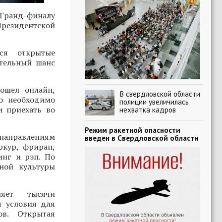
Гранд-финалу
Президентской
ся открытые
ительный шанс
ошел онлайн,
В свердловской области
о необходимо
полиции увеличилась
и приехать во
нехватка кадров
Режим ракетной опасности
 направлениям
введен в Свердловской области
ркур, фриран,
инг и рэп. По
ной культуры
няет тысячи
я условия для
ов. Открытая