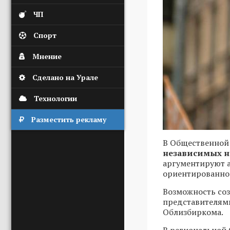
ЧП
Спорт
Мнение
Сделано на Урале
Технологии
Разместить рекламу
В Общественной
независимых н
аргументируют а
ориентированно
Возможность соз
представителям
Облизбиркома.