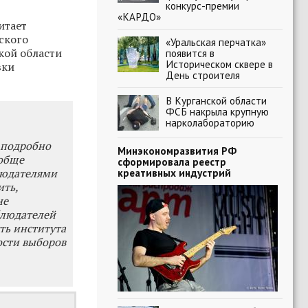
конкурс-премии
«КАРДО»
итает
ского
«Уральская перчатка»
кой области
появится в
Историческом сквере в
вки
День строителя
В Курганской области
ФСБ накрыла крупную
нарколабораторию
 подробно
Минэкономразвития РФ
ообще
сформировала реестр
людателями
креативных индустрий
ить,
не
блюдателей
ть института
ости выборов