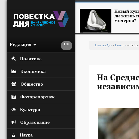
Перейти к основному содержанию
Новый куль
ли жизнь п
модерна?
Редакция
18+
Повестка Дня
»
Новости
» На Сре
Вы здесь
Политика
Экономика
На Средн
независи
Общество
Фоторепортаж
Культура
Образование
Наука