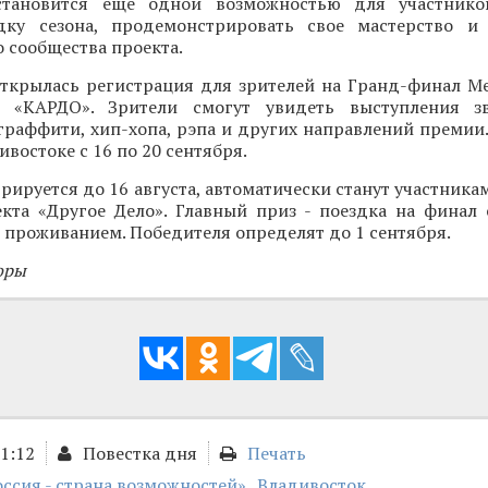
становится еще одной возможностью для участнико
ку сезона, продемонстрировать свое мастерство и 
 сообщества проекта.
открылась регистрация для зрителей на Гранд-финал 
и «КАРДО». Зрители смогут увидеть выступления зв
граффити, хип-хопа, рэпа и других направлений премии
востоке с 16 по 20 сентября.
трируется до 16 августа, автоматически станут участника
кта «Другое Дело». Главный приз - поездка на финал
 проживанием. Победителя определят до 1 сентября.
оры
01:12
Повестка дня
Печать
оссия - страна возможностей»
Владивосток