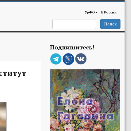
УрФО
В России
Поиск
Подпишитесь!
ститут