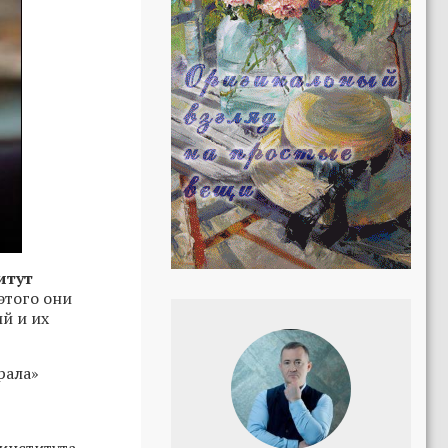
итут
этого они
й и их
рала»