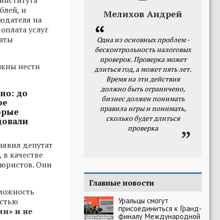
института
блей, и
Мелихов Андрей
людателя на
оплата услуг
латы
Одна из основных проблем -
бесконтрольность налоговых
проверок. Проверка может
лжны нести
длиться год, а может пять лет.
Время на эти действия
должно быть ограничено,
но: до
бизнес должен понимать
ое
правила игры и понимать,
орые
сколько будет длиться
довали
проверка
аявил депутат
 в качестве
 юристов. Они
Главные новости
зможность
Уральцы смогут
остью
присоединиться к Гранд-
ии» и не
финалу Международной