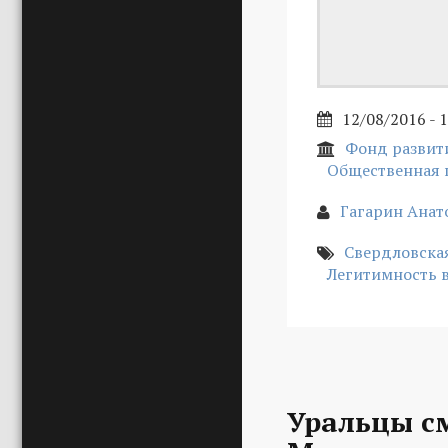
12/08/2016 - 
Фонд развит
Общественная 
Гагарин Анат
Свердловская
Легитимность 
Уральцы с