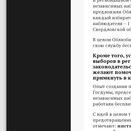
В региональной 
независимых наб
предложили Обли
каждый избирате
наблюдателя – 1
Свердловской об
В целом Облизби
свою службу бес
Кроме того, у
выборов в рег
законодатель
желают помоч
примкнуть в 
Опыт создания п
Госдумы, предсе
независимых наб
работали беспла
С идей в целом 
предотвращения 
отмечают:
инсти