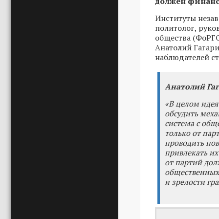
должен финанс
Институты незав
политолог, руко
общества (ФоРГО
Анатолий Гагари
наблюдателей ст
Анатолий Гаг
«В целом идея
обсудить меха
система с об
только от пар
проводить пов
привлекать их
от партий дол
общественных 
и зрелости гр