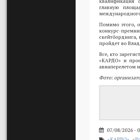
квалификация 
главную площад
международного
Помимо этого, 
конкурс-преми
скейтбординга, 
пройдет во Влади
Все, кто зарегис
«КАРДО» и прое
авиаперелетом и
Фото: организат
07/08/2026 - 
«КАРДО»
«Р