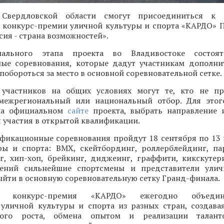
 Свердловской области смогут присоединиться к 
конкурс-премии уличной культуры и спорта «КАРДО» 
ия - страна возможностей».
ального этапа проекта во Владивостоке состоят
ые соревнования, которые дадут участникам дополн
 побороться за место в основной соревновательной сетке.
участников на общих условиях могут те, кто не пр
межрегиональный или национальный отбор. Для этог
 на официальном
сайте
проекта, выбрать направление 
 участия в открытой квалификации.
фикационные соревнования пройдут 18 сентября по 13
ры и спорта: BMX, скейтбординг, роллерблейдинг, па
нг, хип-хоп, брейкинг, диджеинг, граффити, кикскутер
лений сильнейшие спортсмены и представители улич
ыйти в основную соревновательную сетку Гранд-финала.
ая конкурс-премия «КАРДО» ежегодно объеди
 уличной культуры и спорта из разных стран, создава
ного роста, обмена опытом и реализации талант