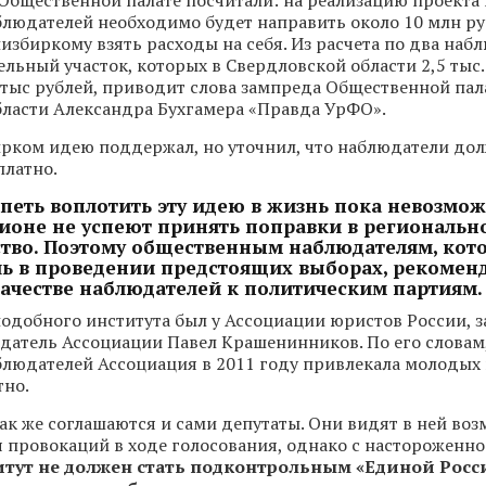
Общественной палате посчитали: на реализацию проекта 
людателей необходимо будет направить около 10 млн ру
збиркому взять расходы на себя. Из расчета по два наб
льный участок, которых в Свердловской области 2,5 тыс. 
 тыс рублей, приводит слова зампреда Общественной па
ласти Александра Бухгамера «Правда УрФО».
рком идею поддержал, но уточнил, что наблюдатели до
платно.
спеть воплотить эту идею в жизнь пока невозмож
ионе не успеют принять поправки в региональн
ство. Поэтому общественным наблюдателям, кот
ь в проведении предстоящих выборах, рекомен
качестве наблюдателей к политическим партиям.
одобного института был у Ассоциации юристов России, з
датель Ассоциации Павел Крашенинников. По его словам,
людателей Ассоциация в 2011 году привлекала молодых
тно.
так же соглашаются и сами депутаты. Они видят в ней во
провокаций в ходе голосования, однако с настороженн
тут не должен стать подконтрольным «Единой Росс