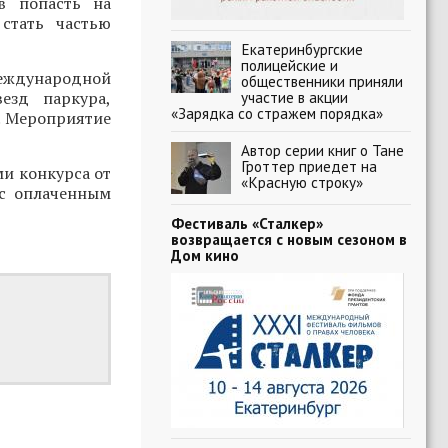
в попасть на
стать частью
Екатеринбургские
полицейские и
Международной
общественники приняли
езд паркура,
участие в акции
«Зарядка со стражем порядка»
. Мероприятие
Автор серии книг о Тане
Гроттер приедет на
ми конкурса от
«Красную строку»
 с оплаченным
Фестиваль «Сталкер»
возвращается с новым сезоном в
Дом кино