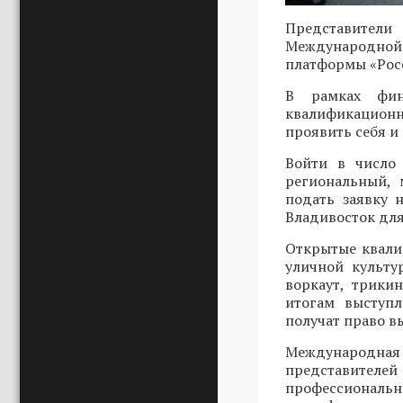
Представители
Международной 
платформы «Росс
В рамках фин
квалификационн
проявить себя и
Войти в число 
региональный, 
подать заявку
Владивосток для
Открытые квали
уличной культу
воркаут, трики
итогам выступ
получат право в
Международн
представителей
профессиональ