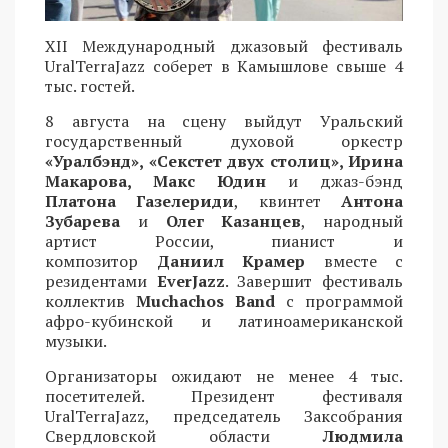
XII Международный джазовый фестиваль
UralTerraJazz соберет в Камышлове свыше 4
тыс. гостей.
8 августа на сцену выйдут Уральский
государственный духовой оркестр
«Уралбэнд», «Секстет двух столиц», Ирина
Макарова, Макс Юдин
и джаз-бэнд
Платона Газелериди
, квинтет
Антона
Зубарева
и
Олег Казанцев
, народный
артист России, пианист и
композитор
Даниил Крамер
вместе с
резидентами
EverJazz
. Завершит фестиваль
коллектив
Muchachos Band
с программой
афро-кубинской и латиноамериканской
музыки.
Организаторы ожидают не менее 4 тыс.
посетителей. Президент фестиваля
UralTerraJazz, председатель Заксобрания
Свердловской области
Людмила