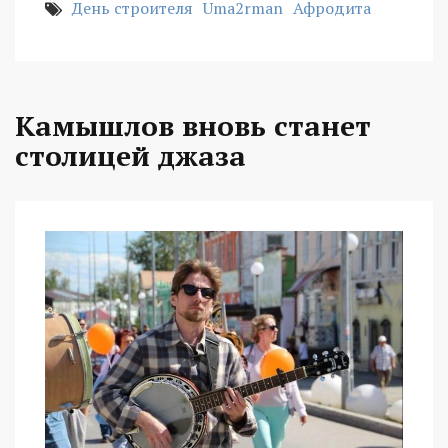
День строителя
Uma2rman
Афродита
Камышлов вновь станет
столицей джаза