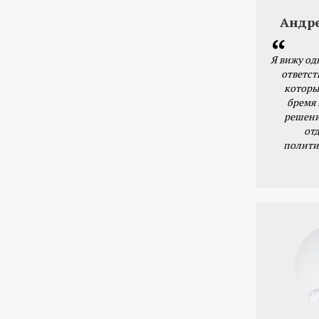
Андр
Я вижу од
ответст
которы
бремя
решени
от
полити