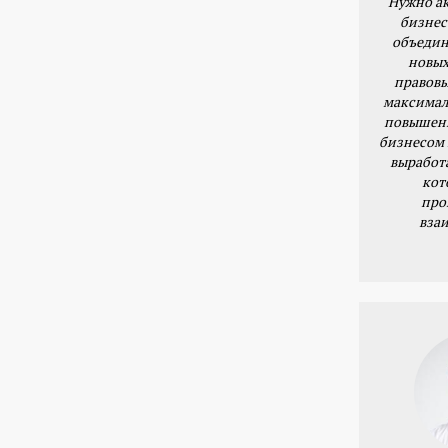
Нужно ак
бизнес
объедин
новых
правовы
максимал
повышени
бизнесом 
выработ
кот
про
вза