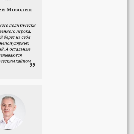
ей Мозолин
ного политически
венного игрока,
й берет на себя
 непопулярных
й. А остальные
делываются
ческим хайпом