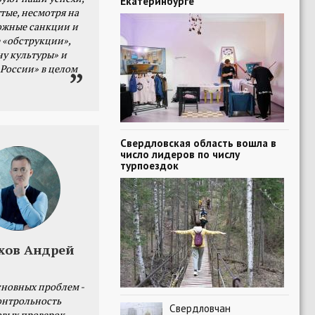
Екатеринбурге
тые, несмотря на
ожные санкции и
 «обструкции»,
ну культуры» и
 России» в целом
Свердловская область вошла в
число лидеров по числу
турпоездок
хов Андрей
сновных проблем -
онтрольность
Свердловчан
овых проверок.