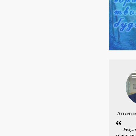
Анато
Резул
констатир