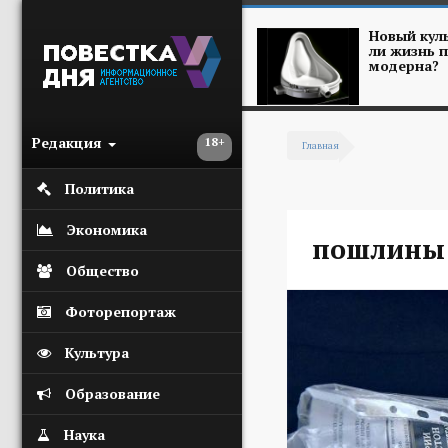
Перейти к основному содержанию
Новый куль
ли жизнь п
модерна?
Редакция
18+
Главная
Вы здесь
Политика
Экономика
пошлины 
Общество
Фоторепортаж
Культура
Образование
Наука