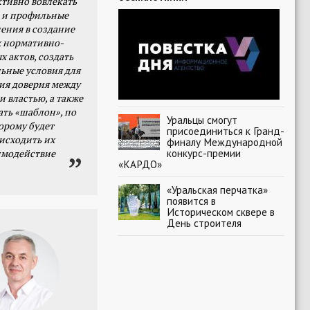
тивно вовлекать
 и профильные
ения в создание
 нормативно-
х актов, создать
ьные условия для
я доверия между
и властью, а также
ать «шаблон», по
Уральцы смогут
орому будет
присоединиться к Гранд-
исходить их
финалу Международной
конкурс-премии
имодействие
«КАРДО»
«Уральская перчатка»
появится в
Историческом сквере в
День строителя