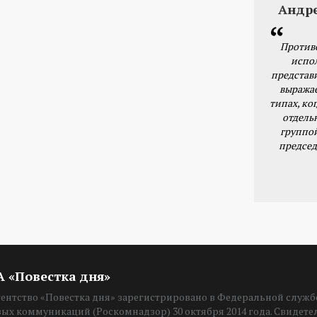
Андр
Против
испо
представ
выражае
типах, ког
отдель
группо
председ
ИА «Повестка дня»
нтство «Повестка дня» зарегистрировано в Федеральной службе
вых коммуникаций (Роскомнадзор) 30 октября 2014 года. Свидет