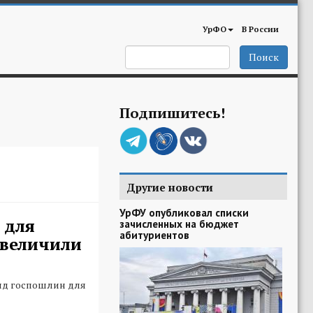
УрФО
В России
Поиск
Подпишитесь!
Другие новости
УрФУ опубликовал списки
 для
зачисленных на бюджет
абитуриентов
увеличили
яд госпошлин для