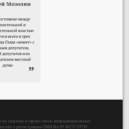
ей Мозолин
остояние между
лнительной и
ительной властью
тся всего в трех
да Глава «воюет» с
ным депутатом,
й депутатов или
ателем местной
думы
 по надзору в сфере связи, информационных
ельство о регистрации СМИ ИА № ФС77-59739