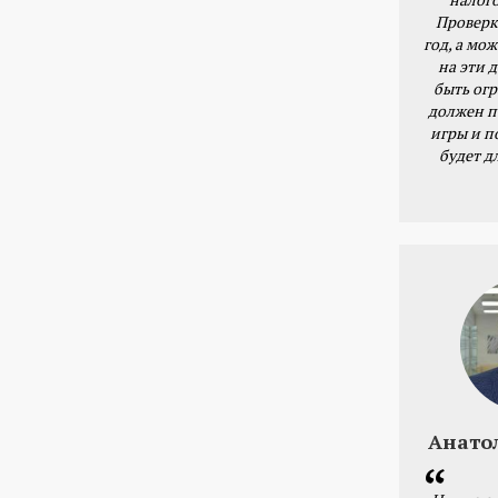
Проверк
год, а мож
на эти 
быть ог
должен п
игры и п
будет д
Анато