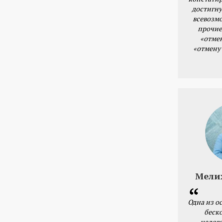
достигну
всевозм
прочие
«отме
«отмену
Мели
Одна из о
беск
налог