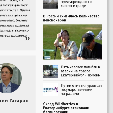
предупреждают о
а может длиться
ливнях и граде
ет пять лет. Время
действия должно
В России снизилось количество
пенсионеров
раничено, бизнес
онимать правила
онимать, сколько
литься проверка
Пять человек погибли в
аварии на трассе
Екатеринбург - Тюмень
Путин отметил уральцев
государственными
наградами
лий Гагарин
Склад Wildberries в
Екатеринбурге атаковали
беспилотники