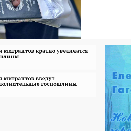
я мигрантов кратно увеличатся
шлины
я мигрантов введут
полнительные госпошлины