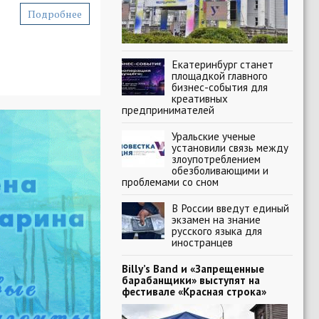
Подробнее
Екатеринбург станет
площадкой главного
бизнес-события для
креативных
предпринимателей
Уральские ученые
установили связь между
злоупотреблением
обезболивающими и
проблемами со сном
В России введут единый
экзамен на знание
русского языка для
иностранцев
Billy’s Band и «Запрещенные
барабанщики» выступят на
фестивале «Красная строка»