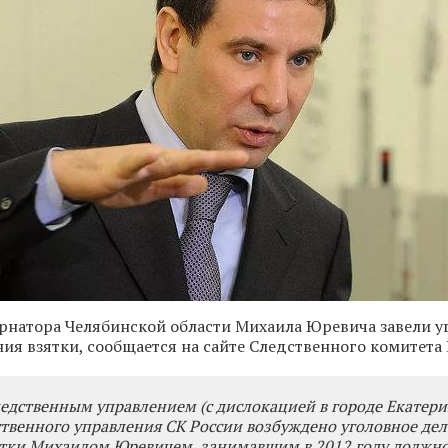
рнатора Челябинской области Михаила Юревича завели у
ния взятки, сообщается на сайте Следственного комитета
едственным управлением (с дислокацией в городе Екатери
ственного управления СК России возбуждено уголовное дел
ятки Михаилом Юревичем, занимавшим в 2012 году должно