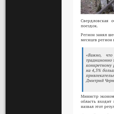
Свердловская о
поездок.
Регион занял ше
месяцев регион п
«Важно, что
традиционно т
конкретному р
на 4,3% больш
привлекательн
Дмитрий Чер
Министр эконом
область входит 
назвал этот рез