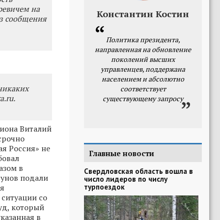
ревичем на
Константин Костин
из сообщения
Политика президента,
направленная на обновление
поколений высших
управленцев, поддержана
населением и абсолютно
никаких
соответствует
.ru.
существующему запросу
гиона Виталий
срочно
ая Россия» не
Главные новости
бовал
азом в
Свердловская область вошла в
рунов подали
число лидеров по числу
турпоездок
ия
 ситуации со
уд, который
указанная в