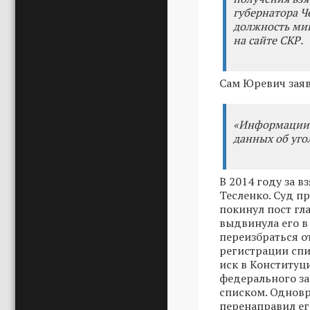
губернатора Ч
должность мин
на сайте СКР.
Сам Юревич заяви
«Информации н
данных об угол
В 2014 году за 
Тесленко. Суд п
покинул пост гл
выдвинула его в
переизбраться о
регистрации спи
иск в Конституц
федерального за
списком. Одновр
перенаправил ег