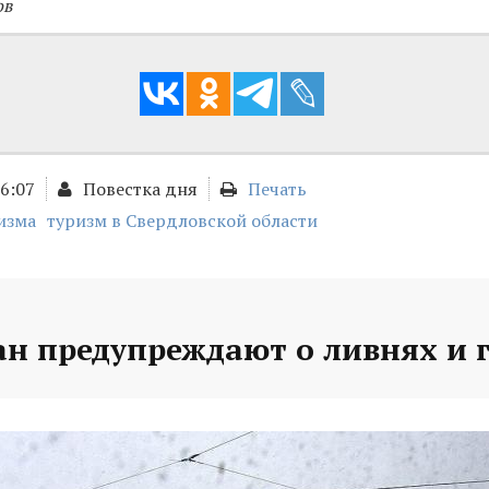
ов
16:07
Повестка дня
Печать
изма
туризм в Свердловской области
ан предупреждают о ливнях и 