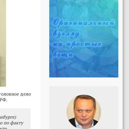
головное дело
 РФ.
нбурге)
о по факту
сть