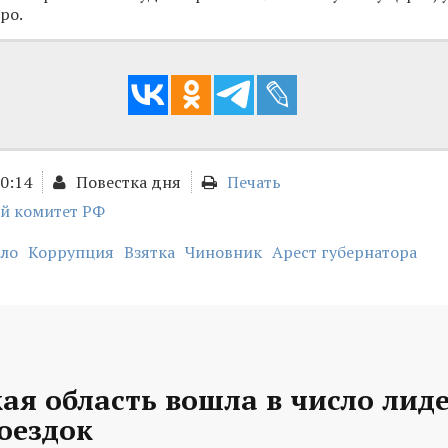
ро.
10:14
Повестка дня
Печать
й комитет РФ
ело
Коррупция
Взятка
Чиновник
Арест губернатора
ая область вошла в число лид
оездок