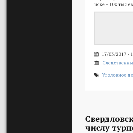
иске – 100 тыс ев
17/03/2017 - 
Следственны
Уголовное д
Свердловск
числу турп