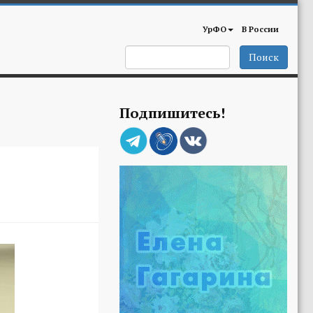
УрФО
В России
Поиск
Подпишитесь!