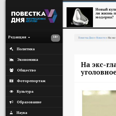
Перейти к основному содержанию
Новый куль
ли жизнь п
модерна?
Редакция
18+
Повестка Дня
»
Новости
» На экс
Вы здесь
Политика
Экономика
На экс-гл
уголовное
Общество
Фоторепортаж
Культура
Образование
Наука