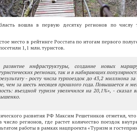
бласть вошла в первую десятку регионов по числу 
стое место в рейтинге Росстата по итогам первого полуг
осетили 1,1 млн. туристов.
 развитие инфраструктуры, создание новых маршр
уристических регионах, так и в набирающих популярност
езультату - росту числа турпоездок до 43,2 миллиона за 
е, чем за шесть месяцев прошлого года. Повышается и м
ость: въездной туризм увеличился на 20,1%», - сказал 
нышенко.
ического развития РФ Максим Решетников отметил, что
в число регионов, где растет количество поездок внутр
ультатом работы в рамках нацпроекта «Туризм и гостепри