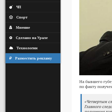
ЧП
Спорт
Мнение
Сделано на Урале
Технологии
Разместить рекламу
На бывшего губе
по факту получе
«Четвертым сл
Главного след
получения вз