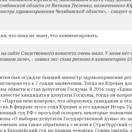
елябинской области от Виталия Тесленко, назначенного Ю
истра здравоохранения Челябинской области», - следует 
л, что пока не знает, что комментировать.
а сайте Следственного комитета очень мало. У меня нет 
овном деле», - заявил экс-глава региона в комментарии Ura
взятки был осужден бывший министр здравоохранения ре
риговорил его к 7 годам заключения. Тогда же Юревич до
авы области и стал депутатом Госдумы. В 2016 году «Един
 качестве кандидата в депутаты Госдумы, тогда он попро
т «Партии пенсионеров», что обернулось скандалом и отк
ска. В феврале этого года Юревич и его адвокат Игорь Т
ионный суд РФ с просьбой оспорить некоторые положен
кона «О выборах депутатов Государственной думы» из-за
еменно они также обратились с иском в Страсбургский с
о в Европейский суд по правам человека. Сумма ущерба, 