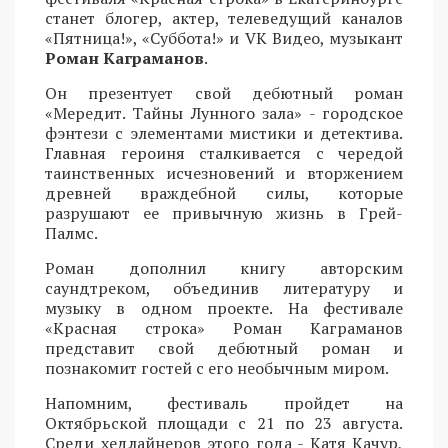
станет блогер, актер, телеведущий каналов
«Пятница!», «Суббота!» и VK Видео, музыкант
Роман Каграманов
.
Он презентует свой дебютный роман
«Мередит. Тайны Лунного зала» - городское
фэнтези с элементами мистики и детектива.
Главная героиня сталкивается с чередой
таинственных исчезновений и вторжением
древней враждебной силы, которые
разрушают ее привычную жизнь в Грей-
Палмс.
Роман дополнил книгу авторским
саундтреком, объединив литературу и
музыку в одном проекте. На фестивале
«Красная строка» Роман Каграманов
представит свой дебютный роман и
познакомит гостей с его необычным миром.
Напомним, фестиваль пройдет на
Октябрьской площади с 21 по 23 августа.
Среди хедлайнеров этого года - Катя Качур,