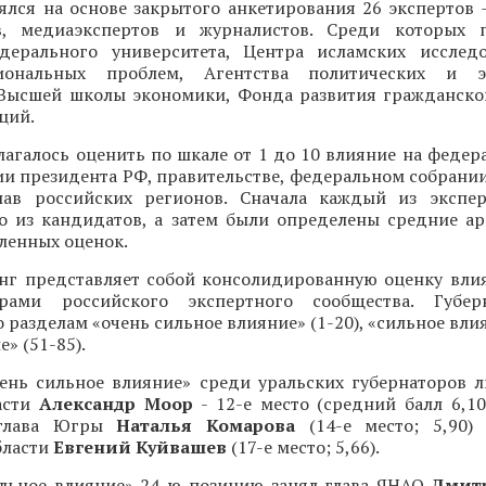
ялся на основе закрытого анкетирования 26 экспертов 
в, медиаэкспертов и журналистов. Среди которых п
дерального университета, Центра исламских исслед
иональных проблем, Агентства политических и э
Высшей школы экономики, Фонда развития гражданско
ций.
агалось оценить по шкале от 1 до 10 влияние на федер
и президента РФ, правительстве, федеральном собрании
глав российских регионов. Сначала каждый из экспе
о из кандидатов, а затем были определены средние а
ленных оценок.
нг представляет собой консолидированную оценку влия
рами российского экспертного сообщества. Губе
 разделам «очень сильное влияние» (1-20), «сильное влия
» (51-85).
чень сильное влияние» среди уральских губернаторов л
асти
Александр Моор
- 12-е место (средний балл 6,10
 глава Югры
Наталья Комарова
(14-е место; 5,90) 
бласти
Евгений Куйвашев
(17-е место; 5,66).
ильное влияние» 24-ю позицию занял глава ЯНАО
Дмит