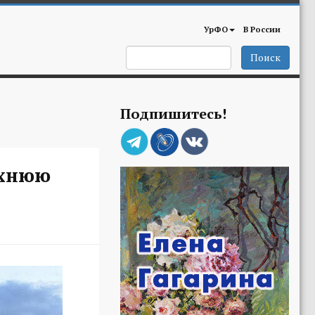
УрФО
В России
Поиск
Подпишитесь!
рхнюю