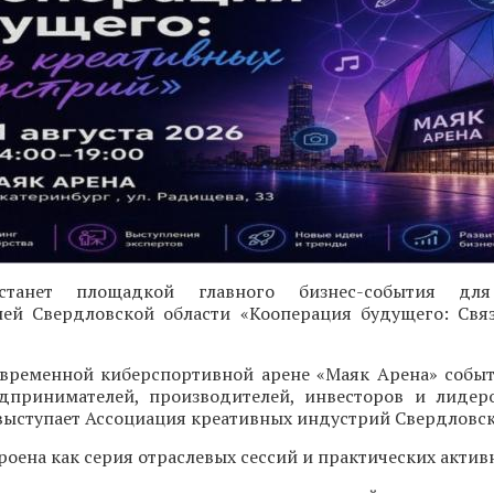
 станет площадкой главного бизнес-события для
ей Свердловской области «Кооперация будущего: Свя
современной киберспортивной арене «Маяк Арена» собы
дпринимателей, производителей, инвесторов и лидер
ыступает Ассоциация креативных индустрий Свердловск
оена как серия отраслевых сессий и практических актив