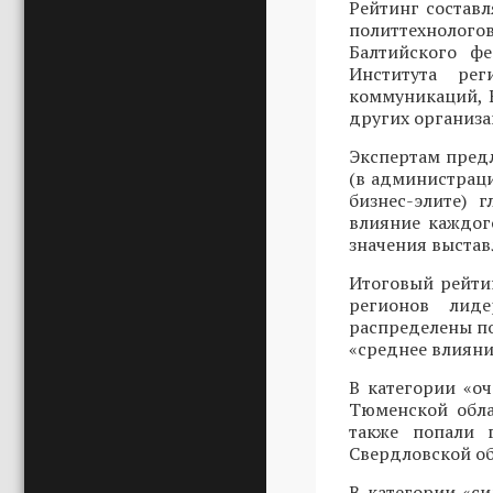
Рейтинг составл
политтехнолого
Балтийского фе
Института рег
коммуникаций, 
других организа
Экспертам предл
(в администраци
бизнес-элите) 
влияние каждог
значения выстав
Итоговый рейти
регионов лиде
распределены по
«среднее влияние
В категории «о
Тюменской обл
также попали
Свердловской о
В категории «с