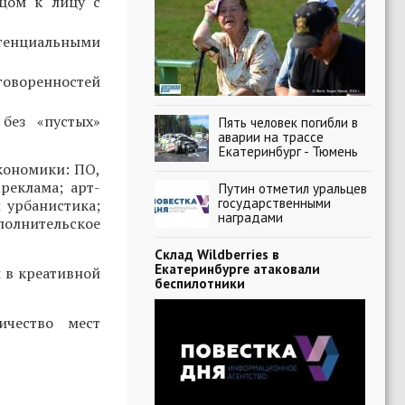
ицом к лицу с
тенциальными
говоренностей
без «пустых»
Пять человек погибли в
аварии на трассе
Екатеринбург - Тюмень
кономики: ПО,
реклама; арт-
Путин отметил уральцев
государственными
 урбанистика;
наградами
полнительское
Склад Wildberries в
Екатеринбурге атаковали
 в креативной
беспилотники
ичество мест