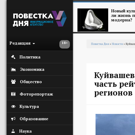
Перейти к основному содержанию
Новый куль
ли жизнь п
модерна?
Редакция
18+
Повестка Дня
»
Новости
» Куйваш
Вы здесь
Политика
Экономика
Куйвашев
часть рей
Общество
регионов
Фоторепортаж
Культура
Образование
Наука