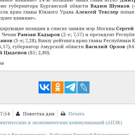
врио губернатора Курганской области
Вадим Шумков
(4
сок врио главы Южного Урала
Алексей Текслер
попал 
реднее влияние».
идирующие позиции в списке заняли мэр Москвы
Сергей
ва Чечни
Рамзан Кадыров
(2-е; 7,57) и президент Респуб
ханов
(3-е; 7,28). Внизу рейтинга врио главы Республики
3,17), губернатор Амурской области
Василий Орлов
(84
й Цыденов
(85; 2,80).
ов
17:54
Повестка дня
Печать
олитических и экономических коммуникаций (АПЭК)
талья Владимировна
Куйвашев Евгений Владимирович