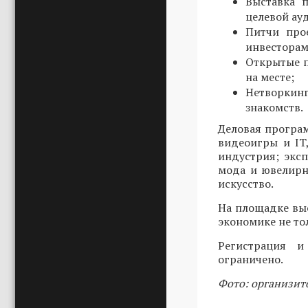
Выставка 
целевой ау
Питчи про
инвесторам
Открытые п
на месте;
Нетворкин
знакомств.
Деловая програ
видеоигры и IT
индустрия; эксп
мода и ювелирн
искусство.
На площадке вы
экономике не то
Регистрация 
ограничено.
Фото: организит