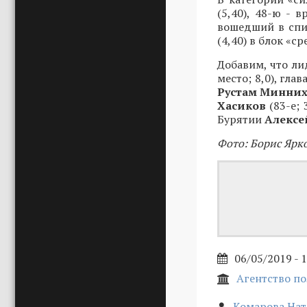
(5,40), 48-ю - 
вошедший в спи
(4,40) в блок «с
Добавим, что л
место; 8,0), гла
Рустам Минни
Хасиков
(83-е; 
Бурятии
Алексе
Фото: Борис Ярк
06/05/2019 - 
Агентство п
Комарова На