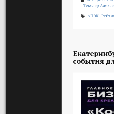
Текслер Алекс
АПЭК
Рейтин
Екатеринбу
события д