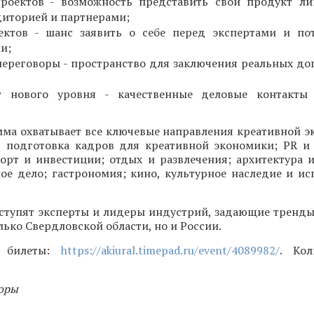
проектов - возможность представить свой продукт л
диторией и партнерами;
ектов - шанс заявить о себе перед экспертами и по
и;
ереговоры - пространство для заключения реальных до
г нового уровня - качественные деловые контакты 
мма охватывает все ключевые направления креативной э
, подготовка кадров для креативной экономики; PR и 
орт и инвестиции; отдых и развлечения; архитектура и
ое дело; гастрономия; кино, культурное наследие и ис
ступят эксперты и лидеры индустрий, задающие тренды
лько Свердловской области, но и России.
и билеты:
https://akiural.timepad.ru/event/4089982/
. Кол
оры