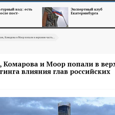
турный код: есть
Экспертный клуб
осле пост-
Екатеринбурга
ев, Комарова и Моор попали в верхнюю часть...
, Комарова и Моор попали в ве
тинга влияния глав российских