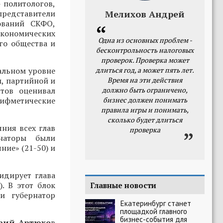
- политологов,
редставители
Мелихов Андрей
ований СКФО,
кономических
Одна из основных проблем -
го общества и
бесконтрольность налоговых
проверок. Проверка может
альном уровне
длиться год, а может пять лет.
, партийной и
Время на эти действия
ртов оценивал
должно быть ограничено,
рифметические
бизнес должен понимать
правила игры и понимать,
сколько будет длиться
ния всех глав
проверка
рнаторы были
ние» (21-50) и
идирует глава
). В этот блок
Главные новости
и губернатор
Екатеринбург станет
площадкой главного
бизнес-события для
рий Артюхо
в