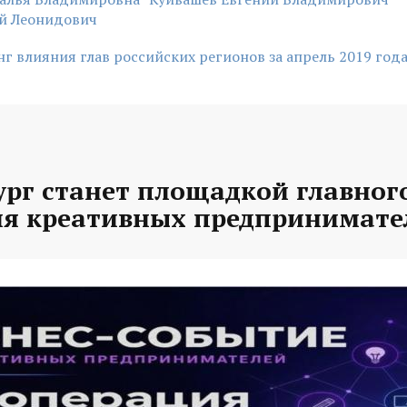
ей Леонидович
г влияния глав российских регионов за апрель 2019 год
рг станет площадкой главного
ля креативных предпринимате