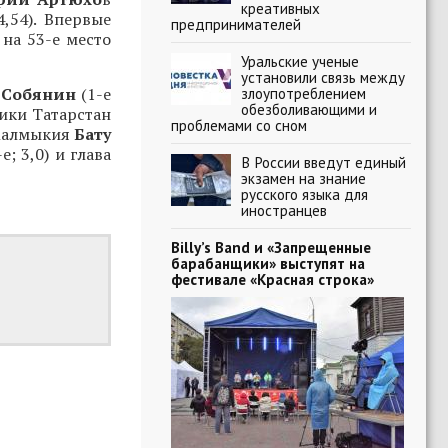
креативных
,54). Впервые
предпринимателей
на 53-е место
Уральские ученые
установили связь между
 Собянин
(1-е
злоупотреблением
обезболивающими и
лики Татарстан
проблемами со сном
 Калмыкия
Бату
-е; 3,0) и глава
В России введут единый
экзамен на знание
русского языка для
иностранцев
Billy’s Band и «Запрещенные
барабанщики» выступят на
фестивале «Красная строка»