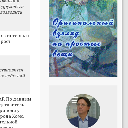
ложный и,
содружества
 возводить
р в интервью
 рост
становится
ых действий
AP. По данным
едставитель
Триполи у
орода Хомс.
ительной
тся их