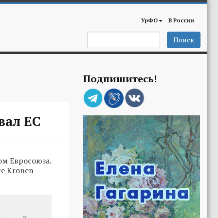
УрФО
В России
Поиск
Подпишитесь!
вал ЕС
ом Евросоюза.
те Kronen