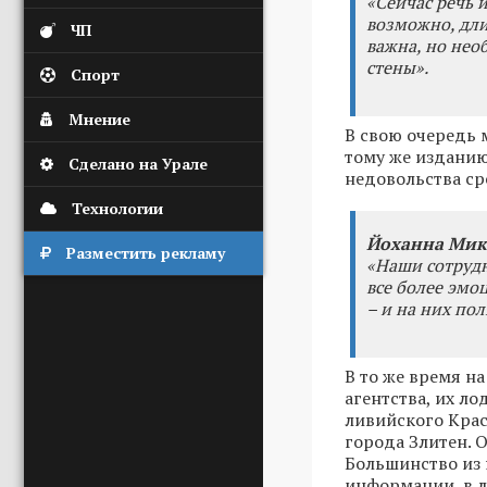
«Сейчас речь 
возможно, дли
ЧП
важна, но нео
стены».
Спорт
Мнение
В свою очередь 
тому же изданию
Сделано на Урале
недовольства ср
Технологии
Йоханна Мик
Разместить рекламу
«Наши сотрудн
все более эмо
– и на них пол
В то же время н
агентства, их л
ливийского Крас
города Злитен. 
Большинство из 
информации, в л