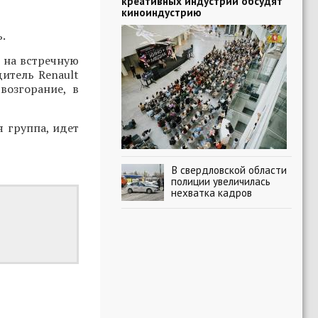
креативных индустрий обсудят
киноиндустрию
.
 на встречную
дитель Renault
возгорание, в
 группа, идет
В свердловской области
полиции увеличилась
нехватка кадров