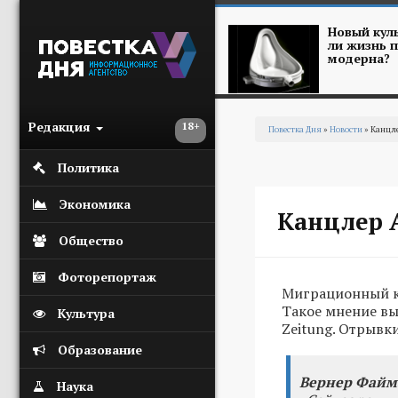
Перейти к основному содержанию
Новый куль
ли жизнь п
модерна?
Редакция
18+
Повестка Дня
»
Новости
» Канцле
Вы здесь
Политика
Экономика
Канцлер 
Общество
Фоторепортаж
Миграционный кр
Такое мнение вы
Культура
Zeitung. Отрывк
Образование
Вернер Файм
Наука