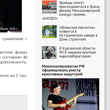
Уральцы смогут
присоединиться к Гранд-
финалу Международной
конкурс-премии
«КАРДО»
«Уральская перчатка»
появится в
Историческом сквере в
о сравнению с
День строителя
В Курганской области
системе фонда
ФСБ накрыла крупную
нарколабораторию
в составило 40
деятельность,
Минэкономразвития РФ
сформировала реестр
креативных индустрий
очти на 2 тыс.