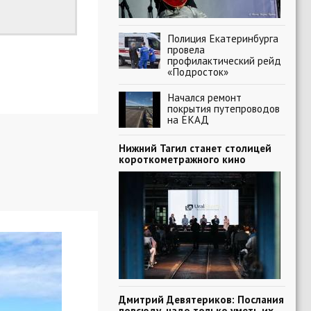
Полиция Екатеринбурга
провела
профилактический рейд
«Подросток»
Начался ремонт
покрытия путепроводов
на ЕКАД
Нижний Тагил станет столицей
короткометражного кино
Дмитрий Девятериков: Послания
повсюду, надо только уметь их