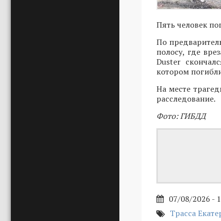
Пять человек по
По предваритель
полосу, где вре
Duster скончал
котором погибли
На месте трагед
расследование.
Фото: ГИБДД
07/08/2026 - 
Трасса Екате