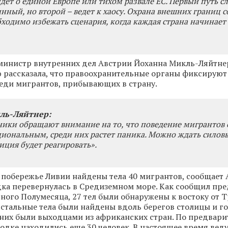
идет о единой Европе или тихом развале ЕС. Первый путь с
нный, но второй – ведет к хаосу. Охрана внешних границ 
бходимо избежать сценария, когда каждая страна начинает
министр внутренних дел Австрии Йоханна Микль-Ляйтне
 рассказала, что правоохранительные органы фиксируют
еди мигрантов, прибывающих в страну.
ль-Ляйтнер:
ики обращают внимание на то, что поведение мигрантов 
циональным, среди них растет паника. Можно ждать силов
иция будет реагировать».
а побережье Ливии найдены тела 40 мигрантов, сообщает 
одка перевернулась в Средиземном море. Как сообщил пр
ного Полумесяца, 27 тел были обнаружены к востоку от 
Остальные тела были найдены вдоль берегов столицы и г
них были выходцами из африканских стран. По предвар
одке находились еще 30 человек. В настоящее время веду