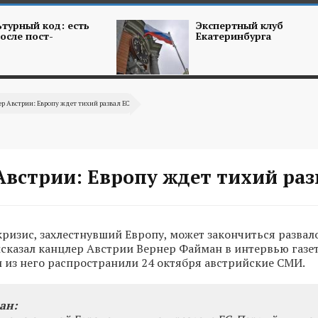
турный код: есть
Экспертный клуб
осле пост-
Екатеринбурга
р Австрии: Европу ждет тихий развал ЕС
Австрии: Европу ждет тихий раз
изис, захлестнувший Европу, может закончиться развал
сказал канцлер Австрии Вернер Файман в интервью газе
и из него распространили 24 октября австрийские СМИ.
ан: