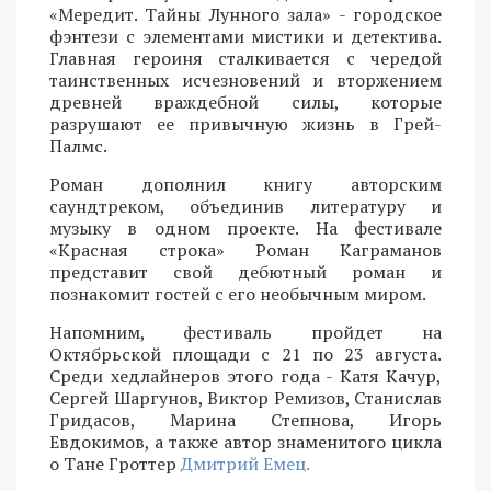
«Мередит. Тайны Лунного зала» - городское
фэнтези с элементами мистики и детектива.
Главная героиня сталкивается с чередой
таинственных исчезновений и вторжением
древней враждебной силы, которые
разрушают ее привычную жизнь в Грей-
Палмс.
Роман дополнил книгу авторским
саундтреком, объединив литературу и
музыку в одном проекте. На фестивале
«Красная строка» Роман Каграманов
представит свой дебютный роман и
познакомит гостей с его необычным миром.
Напомним, фестиваль пройдет на
Октябрьской площади с 21 по 23 августа.
Среди хедлайнеров этого года - Катя Качур,
Сергей Шаргунов, Виктор Ремизов, Станислав
Гридасов, Марина Степнова, Игорь
Евдокимов, а также автор знаменитого цикла
о Тане Гроттер
Дмитрий Емец.