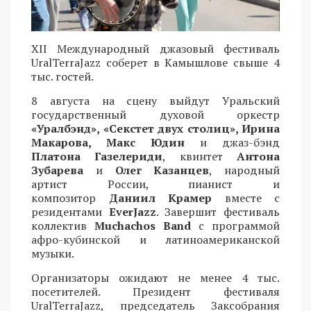
XII Международный джазовый фестиваль
UralTerraJazz соберет в Камышлове свыше 4
тыс. гостей.
8 августа на сцену выйдут Уральский
государственный духовой оркестр
«Уралбэнд», «Секстет двух столиц», Ирина
Макарова, Макс Юдин
и джаз-бэнд
Платона Газелериди
, квинтет
Антона
Зубарева
и
Олег Казанцев
, народный
артист России, пианист и
композитор
Даниил Крамер
вместе с
резидентами
EverJazz
. Завершит фестиваль
коллектив
Muchachos Band
с программой
афро-кубинской и латиноамериканской
музыки.
Организаторы ожидают не менее 4 тыс.
посетителей. Президент фестиваля
UralTerraJazz, председатель Заксобрания