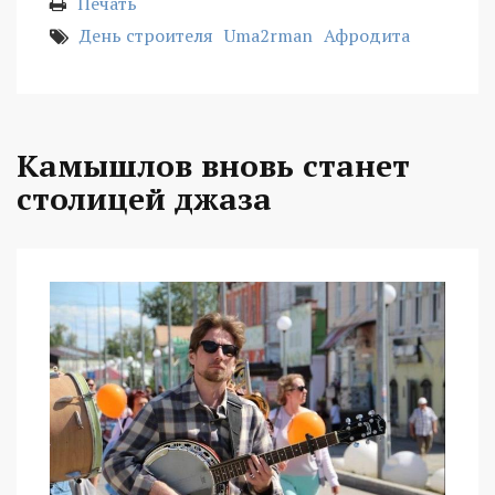
Печать
День строителя
Uma2rman
Афродита
Камышлов вновь станет
столицей джаза